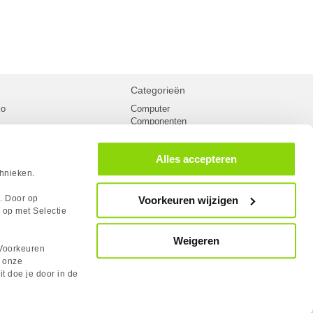
Categorieën
ko
Computer
Componenten
inglist
Randapparatuur
oorwaarden
Kabels
Alles accepteren
 verzending
Netwerk
Laptops
chnieken.
n
Gaming laptops
PC Systemen
s. Door op
Voorkeuren wijzigen
cademy
Monitoren
 op met Selectie
tlights
Megekko fanshop
utube
Weigeren
rum
Voorkeuren
lden Case Badge
n onze
it doe je door in de