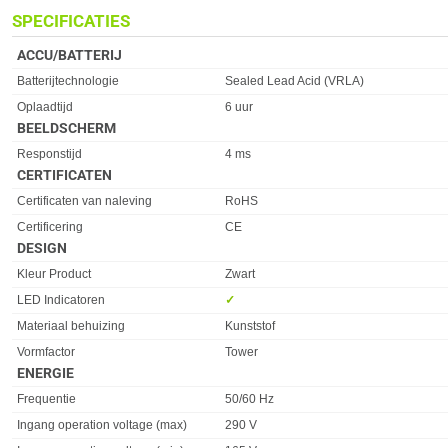
SPECIFICATIES
ACCU/BATTERIJ
Eigenschap
Waarde
Batterijtechnologie
Sealed Lead Acid (VRLA)
Oplaadtijd
6 uur
BEELDSCHERM
Eigenschap
Waarde
Responstijd
4 ms
CERTIFICATEN
Eigenschap
Waarde
Certificaten van naleving
RoHS
Certificering
CE
DESIGN
Eigenschap
Waarde
Kleur Product
Zwart
LED Indicatoren
✓︎
Materiaal behuizing
Kunststof
Vormfactor
Tower
ENERGIE
Eigenschap
Waarde
Frequentie
50/60 Hz
Ingang operation voltage (max)
290 V