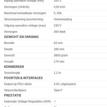
Ingang operation voltage (min)
165 V
Vermogen (VA/kVA)
0,65 kVA
Maximaal toelaatbaar vermogen
0, 65k
Stroomspanning bescherming
Overbelasting
Uitgang operation voltage (max)
230 V
Vermogen
360 Watt
GEWICHT EN OMVANG
Eigenschap
Waarde
Breedte
84 mm
Diepte
280 mm
Gewicht
3800 gram
Hoogte
174 mm
KENMERKEN
Eigenschap
Waarde
Snoerlengte
1,2 m
POORTEN & INTERFACES
Eigenschap
Waarde
Output op PDU-sticks
3 AC-uitgang(en)
Stopcontacttypes
Type F
PRESTATIE
Eigenschap
Waarde
Automatic Voltage Regulation (AVR)
✓︎