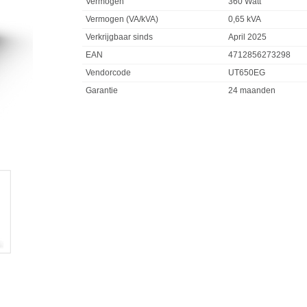
Vermogen
360 Watt
Vermogen (VA/kVA)
0,65 kVA
Verkrijgbaar sinds
April 2025
EAN
4712856273298
Vendorcode
UT650EG
Garantie
24 maanden