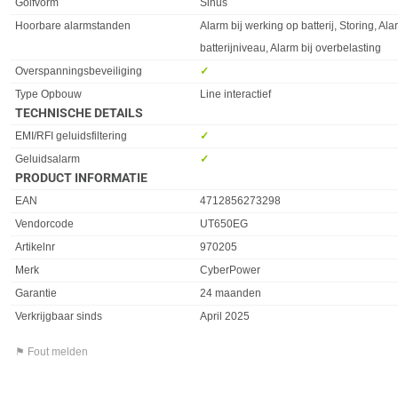
Golfvorm
Sinus
Hoorbare alarmstanden
Alarm bij werking op batterij, Storing, Ala
batterijniveau, Alarm bij overbelasting
Overspanningsbeveiliging
✓︎
Type Opbouw
Line interactief
TECHNISCHE DETAILS
Eigenschap
Waarde
EMI/RFI geluidsfiltering
✓︎
Geluidsalarm
✓︎
PRODUCT INFORMATIE
EAN
4712856273298
Vendorcode
UT650EG
Artikelnr
970205
Merk
CyberPower
Garantie
24 maanden
Verkrijgbaar sinds
April 2025
⚑ Fout melden