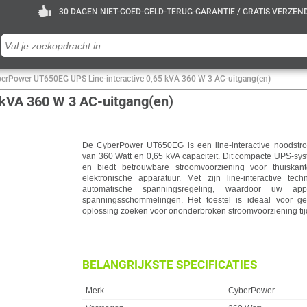
30 DAGEN NIET-GOED-GELD-TERUG-GARANTIE / GRATIS VERZENDE
erPower UT650EG UPS Line-interactive 0,65 kVA 360 W 3 AC-uitgang(en)
 kVA 360 W 3 AC-uitgang(en)
De CyberPower UT650EG is een line-interactive noodst
van 360 Watt en 0,65 kVA capaciteit. Dit compacte UPS-sy
en biedt betrouwbare stroomvoorziening voor thuiskan
elektronische apparatuur. Met zijn line-interactive t
automatische spanningsregeling, waardoor uw ap
spanningsschommelingen. Het toestel is ideaal voor geb
oplossing zoeken voor ononderbroken stroomvoorziening ti
BELANGRIJKSTE SPECIFICATIES
Eigenschap
Waarde
Merk
CyberPower