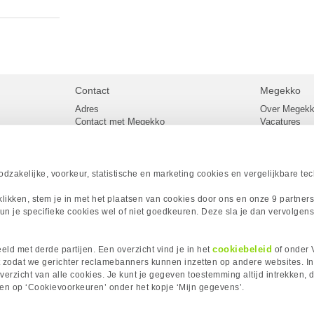
Contact
Megekko
Adres
Over Megek
Contact met Megekko
Vacatures
Veelgestelde vragen
Megekko mail
lier
Klachtenprocedure
Algemene v
Openingstijden Megekko Shop
Levertijd en
Sitemap
zakelijke, voorkeur, statistische en marketing cookies en vergelijkbare te
Onze merke
Acties
 klikken, stem je in met het plaatsen van cookies door ons en onze 9 partner
Megekko A
un je specifieke cookies wel of niet goedkeuren. Deze sla je dan vervolgens
Megekko Spo
Megekko Yo
Megekko Fo
cookiebeleid
ld met derde partijen. Een overzicht vind je in het
of onder 
Megekko Go
 zodat we gerichter reclamebanners kunnen inzetten op andere websites. I
erzicht van alle cookies. Je kunt je gegeven toestemming altijd intrekken, d
kken op ‘Cookievoorkeuren’ onder het kopje ‘Mijn gegevens’.