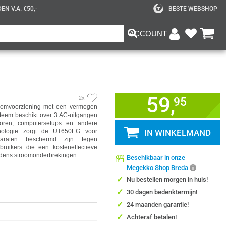
N V.A. €50,-
BESTE WEBSHOP
ACCOUNT
59,
2x
95
roomvoorziening met een vermogen
steem beschikt over 3 AC-uitgangen
toren, computersetups en andere
echnologie zorgt de UT650EG voor
IN WINKELMAND
paraten beschermd zijn tegen
ruikers die een kosteneffectieve
jdens stroomonderbrekingen.
Beschikbaar in onze
Megekko Shop Breda
✓
Nu bestellen morgen in huis!
✓
30 dagen bedenktermijn!
✓
24 maanden garantie!
✓
Achteraf betalen!