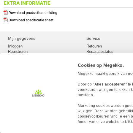
EXTRA INFORMATIE
Download producthandleiding
Download specificatie sheet
Mijn gegevens
Service
Inloggen
Retouren
Registreren
Reparatiestatus
Privacy
Servicepunt
Cookievoorkeuren
Europees Herroepingsformu
Cookies op Megekko.
Herroepingsrecht
Betaalmethoden
Megekko maakt gebruik van nood
Scrapers / Crawlers beleid
Megekko builds
Door op "
Alles accepteren
" te
Toegankelijkheid
voorkeuren wijzigen te kikken k
toestaan.
Marketing cookies worden gedee
wijzigen. Deze worden gebruikt
cookievoorkeuren vind je een ov
MEGEKKO.NL © 2026
footer van onze website te kli
Alle prijzen zijn inclusief BTW