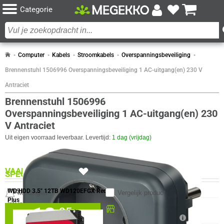
Categorie
Computer
Kabels
Stroomkabels
Overspanningsbeveiliging
Brennenstuhl 1506996 Overspanningsbeveiliging 1 AC-uitgang(en) 230 V
Antraciet
Brennenstuhl 1506996
Overspanningsbeveiliging 1 AC-uitgang(en) 230
V Antraciet
Uit eigen voorraad leverbaar. Levertijd:
1 dag (vrijdag)
VAAK SAMEN GEKOCHT MET
2x
SPECIFICATIES
DESIGN
WD HDD 3.5" 12TB WD120EFGX Red
Meldingen
Vergelijk product
Plus
Eigenschap
Waarde
Internationale veiligheidscode
IP20
12,
Beschikbaar in onze
95
(IP)
Megekko Shop Breda