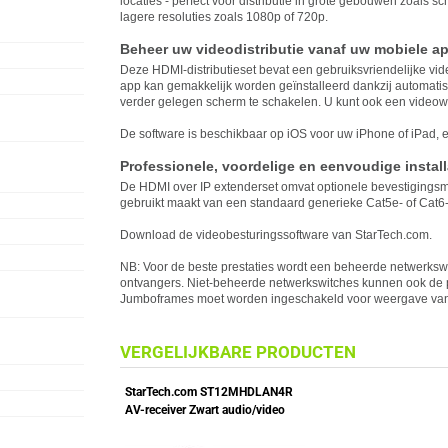
locaties - perfect voor distributie in grote gebouwen zoals s
lagere resoluties zoals 1080p of 720p.
Beheer uw videodistributie vanaf uw mobiele a
Deze HDMI-distributieset bevat een gebruiksvriendelijke vi
app kan gemakkelijk worden geïnstalleerd dankzij automatis
verder gelegen scherm te schakelen. U kunt ook een videow
De software is beschikbaar op iOS voor uw iPhone of iPad, 
Professionele, voordelige en eenvoudige install
De HDMI over IP extenderset omvat optionele bevestigingsma
gebruikt maakt van een standaard generieke Cat5e- of Cat6-
Download de videobesturingssoftware van
StarTech
.com.
NB: Voor de beste prestaties wordt een beheerde netwerks
ontvangers. Niet-beheerde netwerkswitches kunnen ook de 
Jumboframes moet worden ingeschakeld voor weergave van
VERGELIJKBARE PRODUCTEN
StarTech.com ST12MHDLAN4R
AV-receiver Zwart audio/video
extender