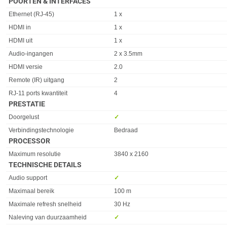
POORTEN & INTERFACES
Eigenschap
Waarde
Ethernet (RJ-45)
1 x
HDMI in
1 x
HDMI uit
1 x
Audio-ingangen
2 x 3.5mm
HDMI versie
2.0
Remote (IR) uitgang
2
RJ-11 ports kwantiteit
4
PRESTATIE
Eigenschap
Waarde
Doorgelust
✓︎
Verbindingstechnologie
Bedraad
PROCESSOR
Eigenschap
Waarde
Maximum resolutie
3840 x 2160
TECHNISCHE DETAILS
Eigenschap
Waarde
Audio support
✓︎
Maximaal bereik
100 m
Maximale refresh snelheid
30 Hz
Naleving van duurzaamheid
✓︎