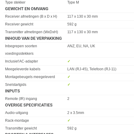
Type stekker
Type M
GEWICHT EN OMVANG
Eigenschap
Waarde
Receiver afmetingen (B x D x H)
117 x 130 x 30 mm
Receiver gewicht
592 g
Transmitter afmetingen (WxDxH)
117 x 130 x 30 mm
INHOUD VAN DE VERPAKKING
Eigenschap
Waarde
Inbegrepen soorten
ANZ, EU, NA, UK
voedingsstekkers
Inclusief AC-adapter
✓︎
Meegeleverde kabels
LAN (RJ-45), Telefoon (RJ-11)
Montagebeugels meegeleverd
✓︎
Snelstartgids
✓︎
INPUTS
Eigenschap
Waarde
Remote (IR) ingang
2
OVERIGE SPECIFICATIES
Eigenschap
Waarde
Audio-uitgang
2 x 3.5mm
Rack-montage
✓︎
Transmitter gewicht
592 g