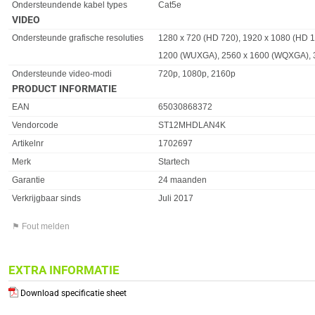
Ondersteundende kabel types
Cat5e
VIDEO
Eigenschap
Waarde
Ondersteunde grafische resoluties
1280 x 720 (HD 720), 1920 x 1080 (HD 1
1200 (WUXGA), 2560 x 1600 (WQXGA), 
Ondersteunde video-modi
720p, 1080p, 2160p
PRODUCT INFORMATIE
EAN
65030868372
Vendorcode
ST12MHDLAN4K
Artikelnr
1702697
Merk
Startech
Garantie
24 maanden
Verkrijgbaar sinds
Juli 2017
⚑ Fout melden
EXTRA INFORMATIE
Download specificatie sheet