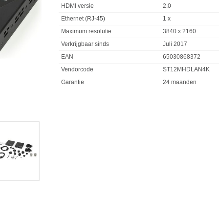
HDMI versie
2.0
Ethernet (RJ-45)
1 x
Maximum resolutie
3840 x 2160
Verkrijgbaar sinds
Juli 2017
EAN
65030868372
Vendorcode
ST12MHDLAN4K
Garantie
24 maanden