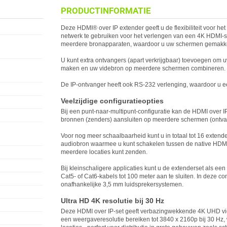
PRODUCTINFORMATIE
Deze HDMI® over IP extender geeft u de flexibiliteit voor he
netwerk te gebruiken voor het verlengen van een 4K HDMI-
meerdere bronapparaten, waardoor u uw schermen gemakkeli
U kunt extra ontvangers (apart verkrijgbaar) toevoegen om
maken en uw videbron op meerdere schermen combineren.
De IP-ontvanger heeft ook RS-232 verlenging, waardoor u e
Veelzijdige configuratieopties
Bij een punt-naar-multipunt-configuratie kan de HDMI over I
bronnen (zenders) aansluiten op meerdere schermen (ontvan
Voor nog meer schaalbaarheid kunt u in totaal tot 16 extend
audiobron waarmee u kunt schakelen tussen de native HDMI
meerdere locaties kunt zenden.
Bij kleinschaligere applicaties kunt u de extenderset als ee
Cat5- of Cat6-kabels tot 100 meter aan te sluiten. In deze
onafhankelijke 3,5 mm luidsprekersystemen.
Ultra HD 4K resolutie bij 30 Hz
Deze HDMI over IP-set geeft verbazingwekkende 4K UHD vi
een weergaveresolutie bereiken tot 3840 x 2160p bij 30 Hz