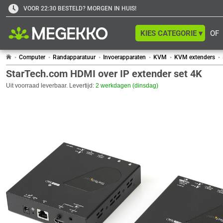
VOOR 22:30 BESTELD? MORGEN IN HUIS!
KIES CATEGORIE ▾
OF
Computer
Randapparatuur
Invoerapparaten
KVM
KVM extenders
StarTech.com HDMI over IP extender set 4K
Uit voorraad leverbaar. Levertijd:
2 werkdagen (dinsdag)