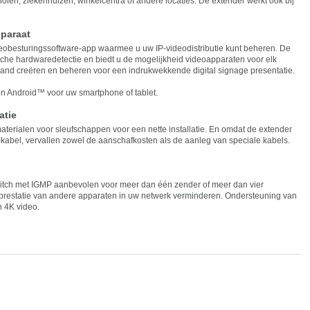
cholen, ziekenhuizen, winkelcentra of andere locaties. De extender werkt ook bij
pparaat
deobesturingssoftware-app waarmee u uw IP-videodistributie kunt beheren. De
che hardwaredetectie en biedt u de mogelijkheid videoapparaten voor elk
and creëren en beheren voor een indrukwekkende digital signage presentatie.
en Android™ voor uw smartphone of tablet.
atie
terialen voor sleufschappen voor een nette installatie. En omdat de extender
kabel, vervallen zowel de aanschafkosten als de aanleg van speciale kabels.
witch met IGMP aanbevolen voor meer dan één zender of meer dan vier
prestatie van andere apparaten in uw netwerk verminderen. Ondersteuning van
 4K video.