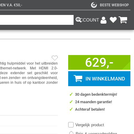
N V.A. €50,-
BESTE WEBSHOP
ACCOUNT
629,-
tig hulpmiddel voor het uitbreiden
hernet-netwerk. Met HDMI 2.0-
deze extender set geschikt voor
t een zender- en ontvangsteenheid,
IN WINKELMAND
ueren in huis of op kantoor zonder
✓
30 dagen bedenktermijn!
✓
24 maanden garantie!
✓
Achteraf betalen!
Vergelijk product
Prijs & voorraadmelding