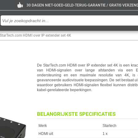
30 DAGEN NIET-GOED-GELD-TERUG-GARANTIE / GRATIS VERZENDE
StarTech.com HDMI over IP extender set 4K
De StarTech.com HDMI over IP extender set 4K is een krach
van HDMI-signalen over lange afstanden via een Et
ondersteuning en een maximale resolutie van 4K, is 
geavanceerde audiovisuele toepassingen. De set bestaat ui
waardoor gebruikers HDMI-signalen flexibel kunnen distrib
kabel-gerelateerde beperkingen.
BELANGRIJKSTE SPECIFICATIES
Eigenschap
Waarde
Merk
Startech
HDMI uit
1 x