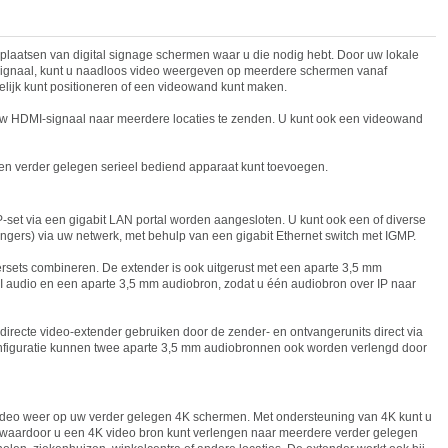
t plaatsen van digital signage schermen waar u die nodig hebt. Door uw lokale
signaal, kunt u naadloos video weergeven op meerdere schermen vanaf
jk kunt positioneren of een videowand kunt maken.
 uw HDMI-signaal naar meerdere locaties te zenden. U kunt ook een videowand
en verder gelegen serieel bediend apparaat kunt toevoegen.
P-set via een gigabit LAN portal worden aangesloten. U kunt ook een of diverse
gers) via uw netwerk, met behulp van een gigabit Ethernet switch met IGMP.
ersets combineren. De extender is ook uitgerust met een aparte 3,5 mm
 audio en een aparte 3,5 mm audiobron, zodat u één audiobron over IP naar
n directe video-extender gebruiken door de zender- en ontvangerunits direct via
 configuratie kunnen twee aparte 3,5 mm audiobronnen ook worden verlengd door
deo weer op uw verder gelegen 4K schermen. Met ondersteuning van 4K kunt u
, waardoor u een 4K video bron kunt verlengen naar meerdere verder gelegen