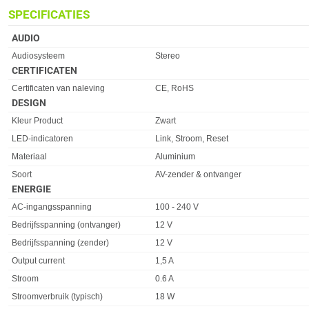
SPECIFICATIES
AUDIO
Eigenschap
Waarde
Audiosysteem
Stereo
CERTIFICATEN
Eigenschap
Waarde
Certificaten van naleving
CE, RoHS
DESIGN
Eigenschap
Waarde
Kleur Product
Zwart
LED-indicatoren
Link, Stroom, Reset
Materiaal
Aluminium
Soort
AV-zender & ontvanger
ENERGIE
Eigenschap
Waarde
AC-ingangsspanning
100 - 240 V
Bedrijfsspanning (ontvanger)
12 V
Bedrijfsspanning (zender)
12 V
Output current
1,5 A
Stroom
0.6 A
Stroomverbruik (typisch)
18 W