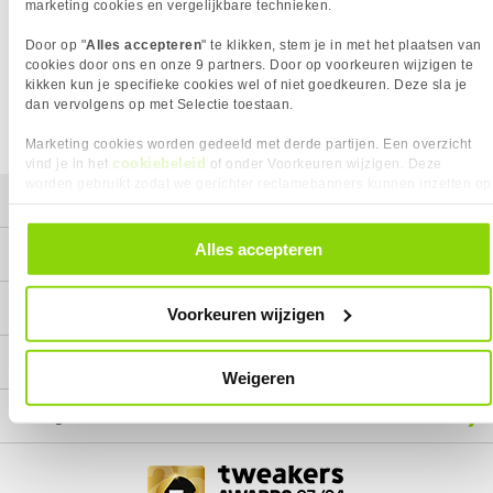
Het product dat je zocht is helaas niet meer beschikbaar.
marketing cookies en vergelijkbare technieken.
Wij doen ons uiterste best om al onze producten zo lang
Door op "
Alles accepteren
" te klikken, stem je in met het plaatsen van
mogelijk leverbaar te houden.
Helaas is dit product op dit
cookies door ons en onze 9 partners. Door op voorkeuren wijzigen te
moment bij geen van onze leveranciers leverbaar.
kikken kun je specifieke cookies wel of niet goedkeuren. Deze sla je
dan vervolgens op met Selectie toestaan.
We helpen je graag met een ander product uit de categorie
Displayport/HDMI kabels.
Marketing cookies worden gedeeld met derde partijen. Een overzicht
cookiebeleid
vind je in het
of onder Voorkeuren wijzigen. Deze
worden gebruikt zodat we gerichter reclamebanners kunnen inzetten op
Mijn gegevens
andere websites. In onze cookievoorkeuren vind je een overzicht van
alle cookies. Je kunt je gegeven toestemming altijd intrekken, dit doe je
door in de footer van onze website te klikken op ‘Cookievoorkeuren’
Alles accepteren
Service
onder het kopje ‘Mijn gegevens’.
Contact
Voorkeuren wijzigen
Megekko
Weigeren
Categorieën