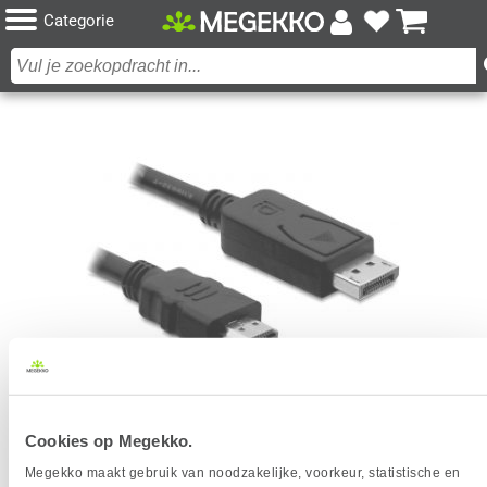
Categorie
DELOCK 82587 KABEL DISPLAYPORT 1.1 MALE >
Cookies op Megekko.
HIGH SPEED HDMI-A MALE PASSIEF 2 M ZWART
Megekko maakt gebruik van noodzakelijke, voorkeur, statistische en