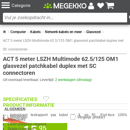
Categorie
Computer
Kabels
Netwerk-kabels en meer
Glasvezel
ACT 5 meter LSZH Multimode 62.5/125 OM1 glasvezel patchkabel duplex met
SC connectoren
ACT 5 meter LSZH Multimode 62.5/125 OM1
glasvezel patchkabel duplex met SC
connectoren
Uit voorraad leverbaar. Levertijd:
2 werkdagen (dinsdag)
SPECIFICATIES
PRODUCTINFORMATIE
ALGEMEEN
Individueel testrapport per kabel op IL en RL, End-face 100%
Eigenschap
Waarde
Aantal vezels
2
Meldingen
Vergelijk product
geinspecteerd
Buitendiameter
2 mm
Laser presision cleaving
✓
95
30 dagen bedenktermijn!
Grade A-m vezel