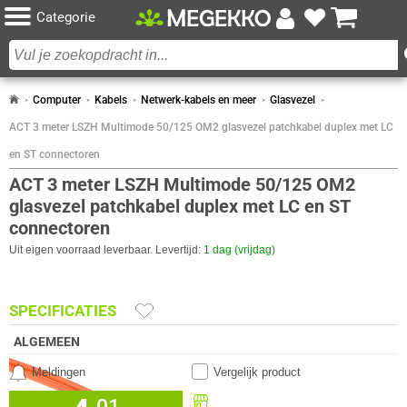
Categorie
Computer
Kabels
Netwerk-kabels en meer
Glasvezel
ACT 3 meter LSZH Multimode 50/125 OM2 glasvezel patchkabel duplex met LC
en ST connectoren
ACT 3 meter LSZH Multimode 50/125 OM2
glasvezel patchkabel duplex met LC en ST
connectoren
Uit eigen voorraad leverbaar. Levertijd:
1 dag (vrijdag)
SPECIFICATIES
ALGEMEEN
Eigenschap
Waarde
Aantal vezels
2
Meldingen
Vergelijk product
Buitendiameter
2 mm
Beschikbaar in onze