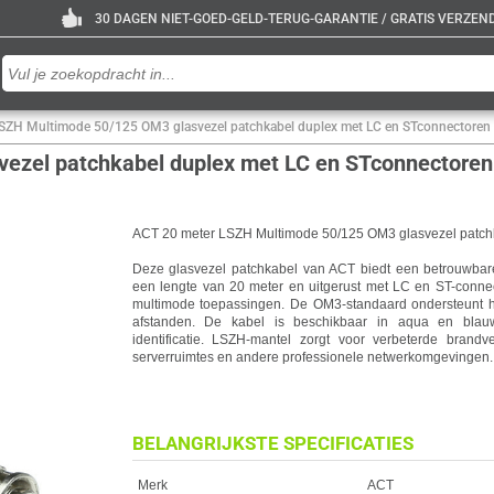
30 DAGEN NIET-GOED-GELD-TERUG-GARANTIE / GRATIS VERZENDE
SZH Multimode 50/125 OM3 glasvezel patchkabel duplex met LC en STconnectoren
ezel patchkabel duplex met LC en STconnectoren
ACT 20 meter LSZH Multimode 50/125 OM3 glasvezel patch
Deze glasvezel patchkabel van ACT biedt een betrouwbar
een lengte van 20 meter en uitgerust met LC en ST-connec
multimode toepassingen. De OM3-standaard ondersteunt h
afstanden. De kabel is beschikbaar in aqua en blauwe
identificatie. LSZH-mantel zorgt voor verbeterde brandve
serverruimtes en andere professionele netwerkomgevingen.
BELANGRIJKSTE SPECIFICATIES
Eigenschap
Waarde
Merk
ACT