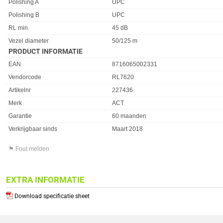
Polishing A
UPC
Polishing B
UPC
RL min.
45 dB
Vezel diameter
50/125 m
PRODUCT INFORMATIE
EAN
8716065002331
Vendorcode
RL7620
Artikelnr
227436
Merk
ACT
Garantie
60 maanden
Verkrijgbaar sinds
Maart 2018
⚑ Fout melden
EXTRA INFORMATIE
Download specificatie sheet