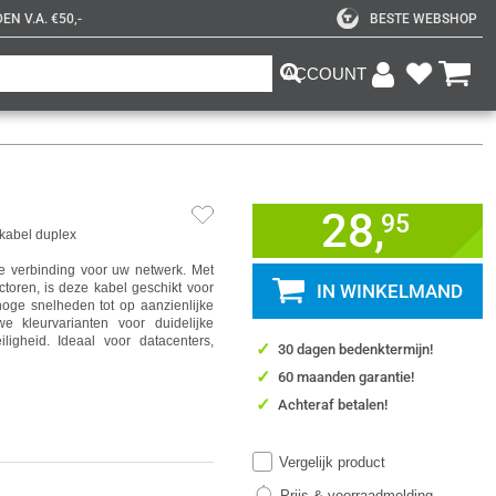
N V.A. €50,-
BESTE WEBSHOP
ACCOUNT
28,
95
kabel duplex
e verbinding voor uw netwerk. Met
toren, is deze kabel geschikt voor
IN WINKELMAND
oge snelheden tot op aanzienlijke
 kleurvarianten voor duidelijke
iligheid. Ideaal voor datacenters,
✓
30 dagen bedenktermijn!
✓
60 maanden garantie!
✓
Achteraf betalen!
Vergelijk product
Prijs & voorraadmelding