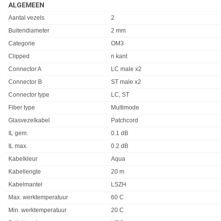
ALGEMEEN
Eigenschap
Waarde
Aantal vezels
2
Buitendiameter
2 mm
Categorie
OM3
Clipped
n kant
Connector A
LC male x2
Connector B
ST male x2
Connector type
LC, ST
Fiber type
Multimode
Glasvezelkabel
Patchcord
IL gem.
0.1 dB
IL max.
0.2 dB
Kabelkleur
Aqua
Kabellengte
20 m
Kabelmantel
LSZH
Max. werktemperatuur
60 C
Min. werktemperatuur
20 C