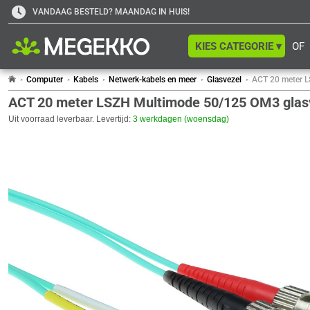
VANDAAG BESTELD? MAANDAG IN HUIS!
KIES CATEGORIE ▾
OF
Computer
Kabels
Netwerk-kabels en meer
Glasvezel
ACT 20 meter L
ACT 20 meter LSZH Multimode 50/125 OM3 glasv
Uit voorraad leverbaar. Levertijd:
3 werkdagen (woensdag)