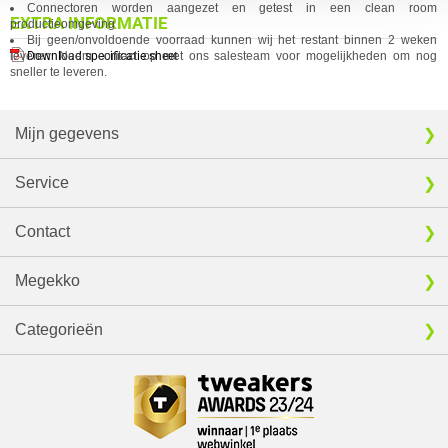
Connectoren worden aangezet en getest in een clean room
EXTRA INFORMATIE
productieomgeving
Bij geen/onvoldoende voorraad kunnen wij het restant binnen 2 weken
Download specificatie sheet
leveren. Neem cont
act
op met ons salesteam voor mogelijkheden om nog
sneller te leveren.
Mijn gegevens
Service
Contact
Megekko
Categorieën