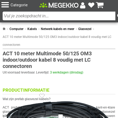
Categorie
Computer
Kabels
Netwerk-kabels en meer
Glasvezel
ACT 10 meter Multimode 50/125 OM3 indoor/outdoor kabel 8 voudig met LC
connectoren
ACT 10 meter Multimode 50/125 OM3
indoor/outdoor kabel 8 voudig met LC
connectoren
Uit voorraad leverbaar. Levertijd:
3 werkdagen (dinsdag)
PRODUCTINFORMATIE
Wat zijn prefab glasvezel kabels?
ACT
prefab kabels (ook wel Pre-terminated genoemd) zijn kant-en-klare
glasvezel installatiekabels met aangezette connectoren. Prefab glasvezel
kabels worden ingezet om verschillende ruimtes, verdiepingen of gebouwen
Meldingen
Vergelijk product