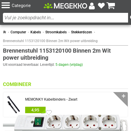
Categorie
Computer
Kabels
Stroomkabels
Stekkerdozen
Brennenstuhl 1153120100 Binnen 2m Wit power uitbreiding
Brennenstuhl 1153120100 Binnen 2m Wit
power uitbreiding
Uit voorraad leverbaar. Levertijd:
5 dagen (vrijdag)
COMBINEER
✛
MEMONKY Kabelbinders - Zwart
4,95
1x
0 artikelen geselecteerd