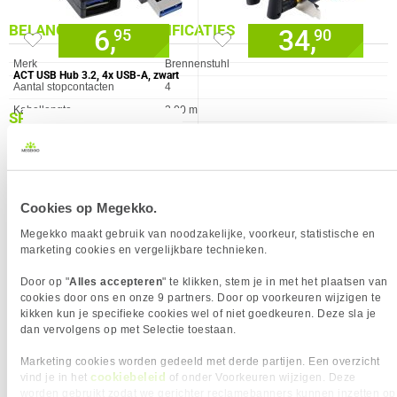
BELANGRIJKSTE SPECIFICATIES
6,
34,
95
90
Eigenschap
Waarde
Merk
Brennenstuhl
ACT USB Hub 3.2, 4x USB-A, zwart
Aantal stopcontacten
4
Kabellengte
2.00 m
SPECIFICATIES
Aan/Uit schakelaar
✓︎
ALGEMEEN
Verkrijgbaar sinds
Februari 2017
Eigenschap
Waarde
Aan/uit knop
✓︎
EAN
4007123641048
Aantal producten in
1 Stuks
Vendorcode
1153120100
Cookies op Megekko.
verpakking
Garantie
24 maanden
Megekko maakt gebruik van noodzakelijke, voorkeur, statistische en
Aantal stopcontacten
4
marketing cookies en vergelijkbare technieken.
Apparaat
Connectie
17,
95
Door op "
Alles accepteren
" te klikken, stem je in met het plaatsen van
Bediening door mobiele app
✖︎
cookies door ons en onze 9 partners. Door op voorkeuren wijzigen te
Binnen / Buiten
Binnen
kikken kun je specifieke cookies wel of niet goedkeuren. Deze sla je
dan vervolgens op met Selectie toestaan.
Draadloos schakelen
✖︎
VERGELIJKBARE PRODUCTEN
Hoek van stopcontact
90 °
Marketing cookies worden gedeeld met derde partijen. Een overzicht
cookiebeleid
vind je in het
of onder Voorkeuren wijzigen. Deze
IP-codering
IP20
ACT Stekkerdoos met lichtgevende
Belkin SRB001CA2M
worden gebruikt zodat we gerichter reclamebanners kunnen inzetten op