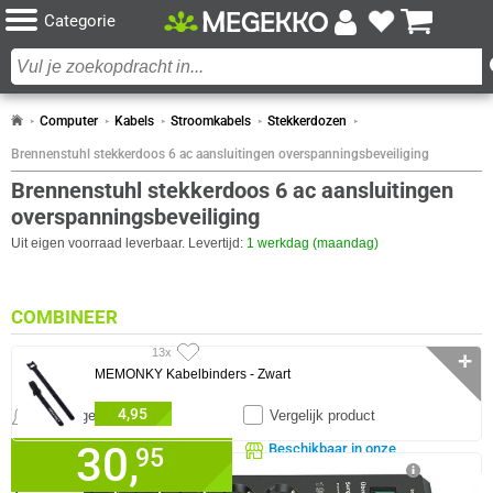
Categorie
Computer
Kabels
Stroomkabels
Stekkerdozen
Brennenstuhl stekkerdoos 6 ac aansluitingen overspanningsbeveiliging
Brennenstuhl stekkerdoos 6 ac aansluitingen
overspanningsbeveiliging
Uit eigen voorraad leverbaar. Levertijd:
1 werkdag (maandag)
COMBINEER
13x
✛
MEMONKY Kabelbinders - Zwart
4,95
Meldingen
Vergelijk product
30,
Beschikbaar in onze
95
SPECIFICATIES
0 artikelen geselecteerd
Megekko Shop Breda