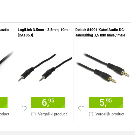
audio
LogiLink 3.5mm - 3.5mm, 10m -
Delock 84001 Kabel Audio DC-
[CA1053]
aansluiting 3,5 mm male / male
2,5 m
6,
5,
95
95
roduct
Vergelijk product
Vergelijk product