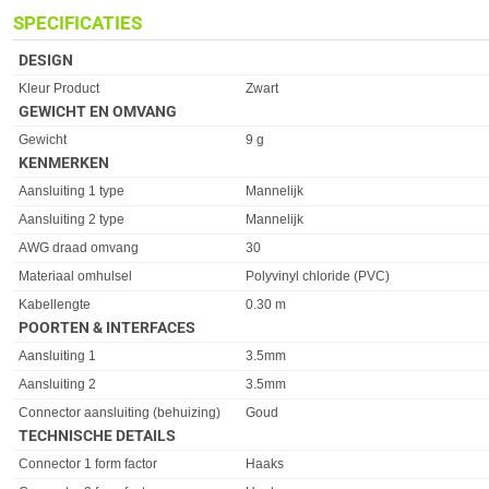
SPECIFICATIES
DESIGN
Eigenschap
Waarde
Kleur Product
Zwart
GEWICHT EN OMVANG
Eigenschap
Waarde
Gewicht
9 g
KENMERKEN
Eigenschap
Waarde
Aansluiting 1 type
Mannelijk
Aansluiting 2 type
Mannelijk
AWG draad omvang
30
Materiaal omhulsel
Polyvinyl chloride (PVC)
Kabellengte
0.30 m
POORTEN & INTERFACES
Eigenschap
Waarde
Aansluiting 1
3.5mm
Aansluiting 2
3.5mm
Connector aansluiting (behuizing)
Goud
TECHNISCHE DETAILS
Eigenschap
Waarde
Connector 1 form factor
Haaks