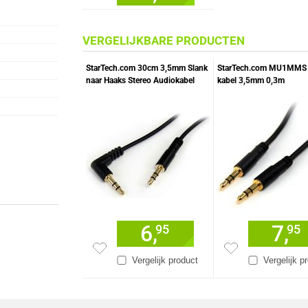
VERGELIJKBARE PRODUCTEN
StarTech.com 30cm 3,5mm Slank
StarTech.com MU1MMS 
naar Haaks Stereo Audiokabel
kabel 3,5mm 0,3m
M/M
6,
7,
95
95
Vergelijk product
Vergelijk p