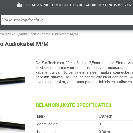
30 DAGEN NIET-GOED-GELD-TERUG-GARANTIE / GRATIS VERZENDE
cm Slanke 3,5mm Haakse Stereo Audiokabel M/M
eo Audiokabel M/M
De StarTech.com 30cm Slanke 3,5mm Haakse Stereo Aud
flexibele oplossing voor het aansluiten van audioapparate
kabellengte van 30 centimeter en een haakse connector is
beperkte ruimtes. De 3-polige constructie biedt een betrou
diverse apparaten, zoals smartphones, tablets en audioverst
BELANGRIJKSTE SPECIFICATIES
Eigenschap
Waarde
Merk
Startech
Aantal polen
3
Kabellengte
0.30 m