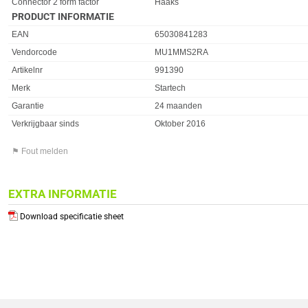
Connector 2 form factor
Haaks
PRODUCT INFORMATIE
EAN
65030841283
Vendorcode
MU1MMS2RA
Artikelnr
991390
Merk
Startech
Garantie
24 maanden
Verkrijgbaar sinds
Oktober 2016
⚑ Fout melden
EXTRA INFORMATIE
Download specificatie sheet