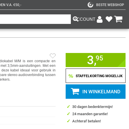
N V.A. €50,-
BESTE WEBSHOP
ACCOUNT
3,
95
iokabel M/M is een compacte en
n met 3,5mm-aansluitingen. Met een
 deze kabel ideaal voor gebruik in
wbare stereo-audioverbinding tussen
%
STAFFELKORTING MOGELIJK
erkers.
IN WINKELMAND
✓
30 dagen bedenktermijn!
✓
24 maanden garantie!
✓
Achteraf betalen!