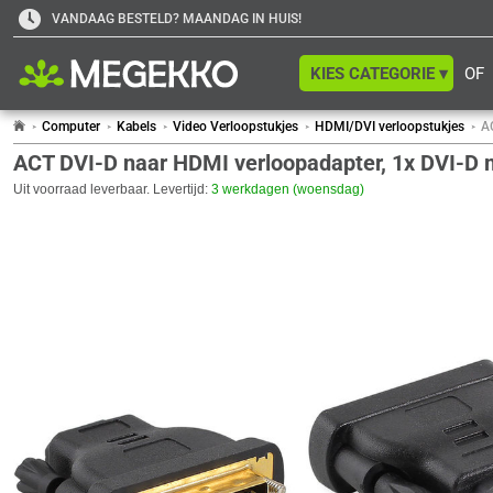
VANDAAG BESTELD? MAANDAG IN HUIS!
KIES CATEGORIE ▾
OF
Computer
Kabels
Video Verloopstukjes
HDMI/DVI verloopstukjes
A
ACT DVI-D naar HDMI verloopadapter, 1x DVI-D 
Uit voorraad leverbaar. Levertijd:
3 werkdagen (woensdag)