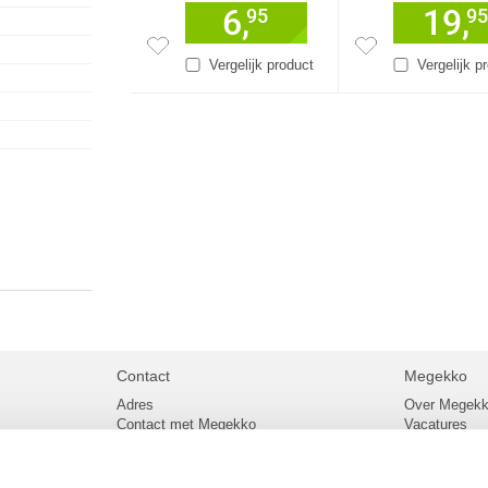
6,
19,
95
95
Vergelijk product
Vergelijk p
Contact
Megekko
Adres
Over Megek
Contact met Megekko
Vacatures
Veelgestelde vragen
Megekko mail
lier
Klachtenprocedure
Algemene v
Openingstijden Megekko Shop
Levertijd en