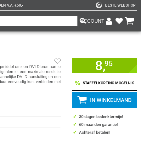
N V.A. €50,-
BESTE WEBSHOP
ACCOUNT
8,
95
lpmiddel om een DVI-D bron aan te
ignalen tot een maximale resolutie
annelijke DVI-D-aansluiting en een
atuur eenvoudig kunt verbinden met
%
STAFFELKORTING MOGELIJK
IN WINKELMAND
✓
30 dagen bedenktermijn!
✓
60 maanden garantie!
✓
Achteraf betalen!