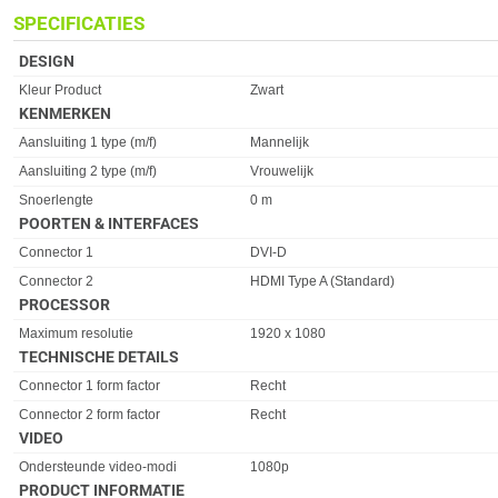
SPECIFICATIES
DESIGN
Eigenschap
Waarde
Kleur Product
Zwart
KENMERKEN
Eigenschap
Waarde
Aansluiting 1 type (m/f)
Mannelijk
Aansluiting 2 type (m/f)
Vrouwelijk
Snoerlengte
0 m
POORTEN & INTERFACES
Eigenschap
Waarde
Connector 1
DVI-D
Connector 2
HDMI Type A (Standard)
PROCESSOR
Eigenschap
Waarde
Maximum resolutie
1920 x 1080
TECHNISCHE DETAILS
Eigenschap
Waarde
Connector 1 form factor
Recht
Connector 2 form factor
Recht
VIDEO
Eigenschap
Waarde
Ondersteunde video-modi
1080p
PRODUCT INFORMATIE