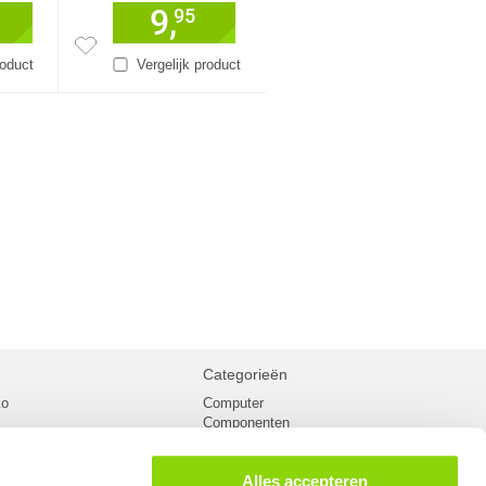
9,
95
roduct
Vergelijk product
Categorieën
ko
Computer
Componenten
inglist
Randapparatuur
oorwaarden
Kabels
Alles accepteren
 verzending
Netwerk