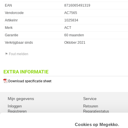
EAN
8716065491319
Vendorcode
AC7565
Artikelnr
1025834
Merk
ACT
Garantie
60 maanden
Verkrijgbaar sinds
Oktober 2021
⚑ Fout melden
EXTRA INFORMATIE
Download specificatie sheet
Mijn gegevens
Service
Inloggen
Retouren
Registreren
Reparatiestatus
Privacy
Servicepunt
Cookievoorkeuren
Europees Herroepingsformu
Cookies op Megekko.
Herroepingsrecht