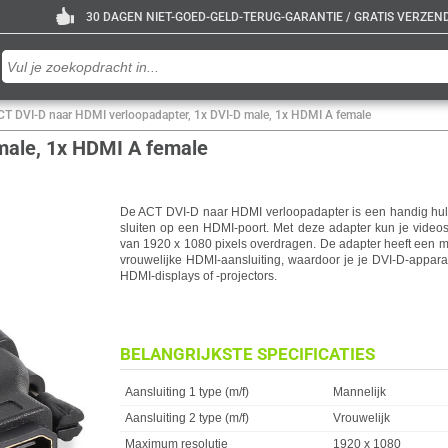
30 DAGEN NIET-GOED-GELD-TERUG-GARANTIE / GRATIS VERZENDE
CT DVI-D naar HDMI verloopadapter, 1x DVI-D male, 1x HDMI A female
male, 1x HDMI A female
De ACT DVI-D naar HDMI verloopadapter is een handig hu
sluiten op een HDMI-poort. Met deze adapter kun je videos
van 1920 x 1080 pixels overdragen. De adapter heeft een m
vrouwelijke HDMI-aansluiting, waardoor je je DVI-D-appar
HDMI-displays of -projectors.
BELANGRIJKSTE SPECIFICATIES
Eigenschap
Waarde
Aansluiting 1 type (m/f)
Mannelijk
Aansluiting 2 type (m/f)
Vrouwelijk
Maximum resolutie
1920 x 1080