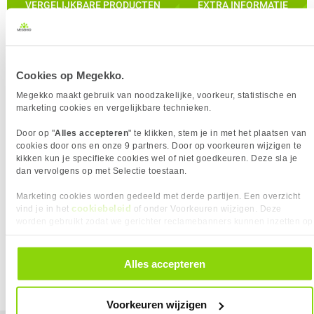
VERGELIJKBARE PRODUCTEN
EXTRA INFORMATIE
IN WINKELMAND
Aansluiting 2 type (m/f)
Vrouwelijk
POORTEN & INTERFACES
BELANGRIJKSTE SPECIFICATIES
VERGELIJKBARE PRODUCTEN
Eigenschap
Waarde
Connector 1
VGA
Connector 2
VGA
Eigenschap
Waarde
Merk
Startech
StarTech.com Slimline VGA HD15
Cookies op Megekko.
PRODUCT INFORMATIE
Gender Changer F/F
Connector 1
VGA
Megekko maakt gebruik van noodzakelijke, voorkeur, statistische en
EAN
65030833134
Connector 2
VGA
marketing cookies en vergelijkbare technieken.
Vendorcode
GC1515MFRA1
Aansluiting 1 type (m/f)
Mannelijk
Door op "
Alles accepteren
" te klikken, stem je in met het plaatsen van
Artikelnr
992370
Aansluiting 2 type (m/f)
Vrouwelijk
cookies door ons en onze 9 partners. Door op voorkeuren wijzigen te
Merk
Startech
Verkrijgbaar sinds
Oktober 2016
kikken kun je specifieke cookies wel of niet goedkeuren. Deze sla je
dan vervolgens op met Selectie toestaan.
Garantie
24 maanden
EAN
65030833134
Verkrijgbaar sinds
Oktober 2016
Vendorcode
GC1515MFRA1
Marketing cookies worden gedeeld met derde partijen. Een overzicht
❮
❯
cookiebeleid
vind je in het
of onder Voorkeuren wijzigen. Deze
Garantie
24 maanden
⚑ Fout melden
worden gebruikt zodat we gerichter reclamebanners kunnen inzetten op
5,
95
andere websites. In onze cookievoorkeuren vind je een overzicht van
alle cookies. Je kunt je gegeven toestemming altijd intrekken, dit doe je
EXTRA INFORMATIE
door in de footer van onze website te klikken op ‘Cookievoorkeuren’
Alles accepteren
Vergelijk product
onder het kopje ‘Mijn gegevens’.
Download specificatie sheet
Voorkeuren wijzigen