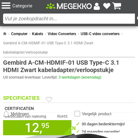
Categorie
Computer
Kabels
Video Converters
USB-C video converters
Gembird A-CM-HDMIF-01 USB Type-C 3.1 HDMI Zwart
kabeladapter/verloopstukje
Gembird A-CM-HDMIF-01 USB Type-C 3.1
HDMI Zwart kabeladapter/verloopstukje
Uit voorraad leverbaar. Levertijd:
3 werkdagen (woensdag)
SPECIFICATIES
CERTIFICATEN
Meldingen
Vergelijk product
Eigenschap
Waarde
Certificaten van naleving
RoHS
12,
✓
95
30 dagen bedenktermijn!
Certificering
CE
VERGELIJKBARE PRODUCTEN
DESIGN
✓
24 maanden garantie!