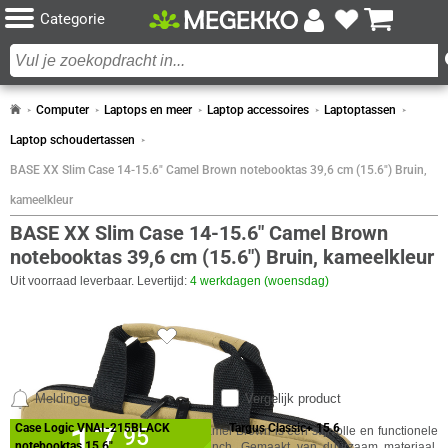
Categorie
Computer
Laptops en meer
Laptop accessoires
Laptoptassen
Laptop schoudertassen
BASE XX Slim Case 14-15.6" Camel Brown notebooktas 39,6 cm (15.6") Bruin,
kameelkleur
BASE XX Slim Case 14-15.6" Camel Brown
notebooktas 39,6 cm (15.6") Bruin, kameelkleur
Uit voorraad leverbaar. Levertijd:
4 werkdagen (woensdag)
1x
SPECIFICATIES
BEELDSCHERM
VERGELIJKBARE PRODUCTEN
Meldingen
Vergelijk product
Eigenschap
Waarde
Scherm Diagonaal
15.6 inch (39.6cm)
17,
DESIGN
Case Logic VNAI-215BLACK
Targus Classic+ 15.6
✓
95
30 dagen bedenktermijn!
De BASE XX Slim Case 14-15.6" Camel Brown is een stijlvolle en functionele
notebooktas 15,6"
notebooktas voor laptops tot 15,6 inch. Gemaakt van duurzaam materiaal,