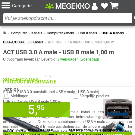
Categorie
Computer
Kabels
Computer kabels
USB Kabels
USB-A Kabels
USB-A/USB-B 3.0 Kabels
ACT USB 3.0 A male - USB B male 1,00 m
ACT USB 3.0 A male - USB B male 1,00 m
Uit voorraad leverbaar. Levertijd:
3 werkdagen (woensdag)
SPECIFICATIES
PRODUCTINFORMATIE
DESIGN
SB3017 (USB 3.0 aansluitkabel USB A male - USB B male)
Meldingen
Vergelijk product
Eigenschap
Waarde
Kleur Product
Zwart
USB 3.0 A male USB B male 1,00 m
KENMERKEN
5,
✓
95
30 dagen bedenktermijn!
Eigenschap
Waarde
Aansluiting 1 type
Mannelijk
De ACT USB 3.0 A male - USB B male kabel is een 1 meter lange
✓
60 maanden garantie!
verbindingskabel in zwart, ontworpen voor betrouwbare gegevensoverdracht
VERGELIJKBARE PRODUCTEN
Aansluiting 2 type
Mannelijk
✓
Achteraf betalen!
en voedingstoevoer. Deze kabel combineert een USB A male aansluiting aan
GA NAAR
%
STAFFELKORTING MOGELIJK
één zijde met een USB B male aansluiting aan de andere zijde, waardoor hij
Geslacht connector
Mannelijk/Mannelijk
Lindy 36741 1m USB A USB B
StarTech.com 1 m SuperSpeed USB
ideaal is voor het aansluiten van externe USB 3.0 apparaten zoals printers,