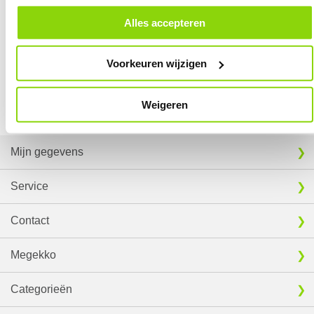
❮
alle cookies. Je kunt je gegeven toestemming altijd intrekken, dit doe je
Verkrijgbaar sinds
Juni 2016
door in de footer van onze website te klikken op ‘Cookievoorkeuren’
Alles accepteren
onder het kopje ‘Mijn gegevens’.
⚑ Fout melden
6,
7,
95
95
Voorkeuren wijzigen
EXTRA INFORMATIE
Vergelijk product
Vergelijk product
Weigeren
Download specificatie sheet
Mijn gegevens
Service
Contact
Megekko
Categorieën