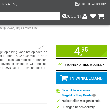
N V.A. €50,-
BESTE WEBSHOP
ACCOUNT
ijk Zwart, Grijs Anthra Line
4,
1x
95
ge oplossing voor het opladen en
ter en een USB A naar Micro-USB B
breed scala aan mobiele apparaten.
 diverse inrichtingen. Of je nu snel
%
STAFFELKORTING MOGELIJK
6731 USB-kabel is een handige en
IN WINKELMAND
Beschikbaar in onze
Megekko Shop Breda
✓
Nu bestellen morgen in huis!
✓
30 dagen bedenktermijn!