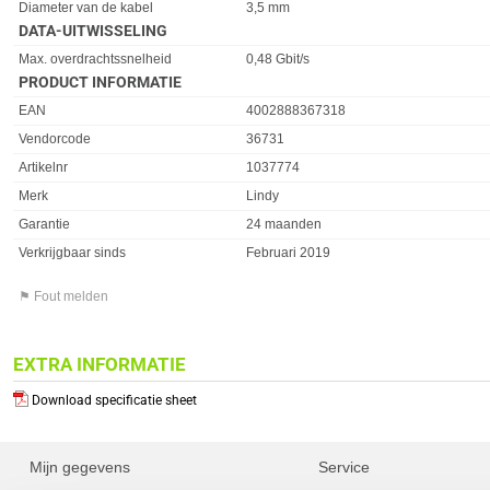
Diameter van de kabel
3,5 mm
DATA-UITWISSELING
Eigenschap
Waarde
Max. overdrachtssnelheid
0,48 Gbit/s
PRODUCT INFORMATIE
EAN
4002888367318
Vendorcode
36731
Artikelnr
1037774
Merk
Lindy
Garantie
24 maanden
Verkrijgbaar sinds
Februari 2019
⚑ Fout melden
EXTRA INFORMATIE
Download specificatie sheet
Mijn gegevens
Service