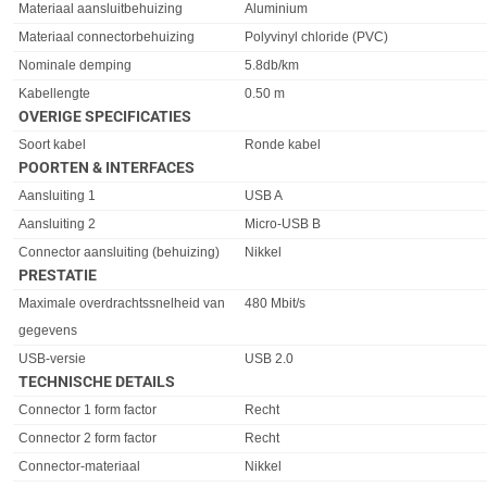
Materiaal aansluitbehuizing
Aluminium
Materiaal connectorbehuizing
Polyvinyl chloride (PVC)
Nominale demping
5.8db/km
Kabellengte
0.50 m
OVERIGE SPECIFICATIES
Eigenschap
Waarde
Soort kabel
Ronde kabel
POORTEN & INTERFACES
Eigenschap
Waarde
Aansluiting 1
USB A
Aansluiting 2
Micro-USB B
Connector aansluiting (behuizing)
Nikkel
PRESTATIE
Eigenschap
Waarde
Maximale overdrachtssnelheid van
480 Mbit/s
gegevens
USB-versie
USB 2.0
TECHNISCHE DETAILS
Eigenschap
Waarde
Connector 1 form factor
Recht
Connector 2 form factor
Recht
Connector-materiaal
Nikkel