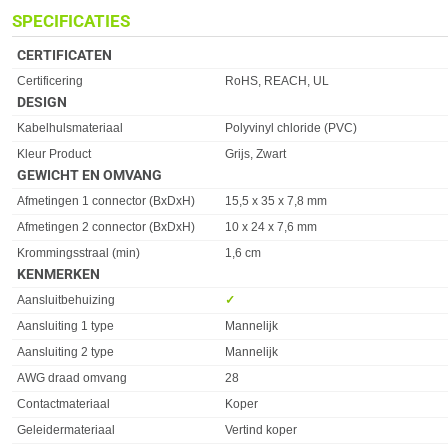
SPECIFICATIES
CERTIFICATEN
Eigenschap
Waarde
Certificering
RoHS, REACH, UL
DESIGN
Eigenschap
Waarde
Kabelhulsmateriaal
Polyvinyl chloride (PVC)
Kleur Product
Grijs, Zwart
GEWICHT EN OMVANG
Eigenschap
Waarde
Afmetingen 1 connector (BxDxH)
15,5 x 35 x 7,8 mm
Afmetingen 2 connector (BxDxH)
10 x 24 x 7,6 mm
Krommingsstraal (min)
1,6 cm
KENMERKEN
Eigenschap
Waarde
Aansluitbehuizing
✓︎
Aansluiting 1 type
Mannelijk
Aansluiting 2 type
Mannelijk
AWG draad omvang
28
Contactmateriaal
Koper
Geleidermateriaal
Vertind koper