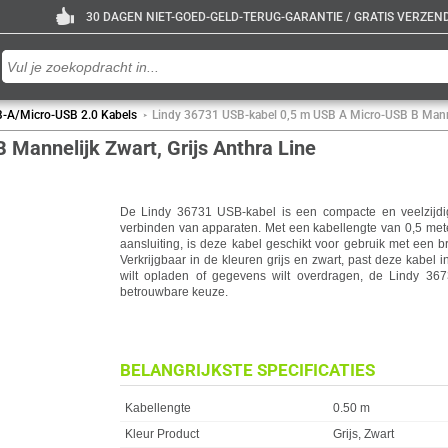
30 DAGEN NIET-GOED-GELD-TERUG-GARANTIE / GRATIS VERZENDE
-A/Micro-USB 2.0 Kabels
Lindy 36731 USB-kabel 0,5 m USB A Micro-USB B Mannel
Mannelijk Zwart, Grijs Anthra Line
De Lindy 36731 USB-kabel is een compacte en veelzijdi
verbinden van apparaten. Met een kabellengte van 0,5 me
aansluiting, is deze kabel geschikt voor gebruik met een 
Verkrijgbaar in de kleuren grijs en zwart, past deze kabel in
wilt opladen of gegevens wilt overdragen, de Lindy 3
betrouwbare keuze.
BELANGRIJKSTE SPECIFICATIES
Eigenschap
Waarde
Kabellengte
0.50 m
Kleur Product
Grijs, Zwart