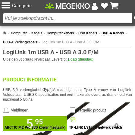
Categorie
Computer
Kabels
Computer kabels
USB Kabels
USB-A Kabels
USB-A Verlengkabels
LogiLink 1m USB A - USB A 3.0 F/M
LogiLink 1m USB A - USB A 3.0 F/M
Uit eigen voorraad leverbaar. Levertijd:
1 dag (dinsdag)
PRODUCTINFORMATIE
USB 3.0 verlengkabel Type A mannetje naar Type A vrouw van
Logilink
.
5x
Voldoet aan USB 3.0-specificaties met een maximale overdrachtssnelheid van
maximaal 5 Gb / s.
Meldingen
Vergelijk product
VAAK SAMEN GEKOCHT MET
5,
Beschikbaar in onze
95
Megekko Shop Breda
ARCTIC M2 Pro SSD koeler (heatsink)
TP-LINK LS105G netwerk switch
✓
Nu bestellen morgen in huis!