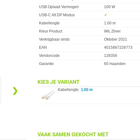
USB Oplaad Vermogen
100 W
USB-C Alt DP Modus
✓︎
Kabellengte
1.00 m
Kleur Product
Wit, Zilver
Verkrijgbaar sinds
Oktober 2021
EAN
4015867226773
Vendorcode
128356
Garantie
60 maanden
KIES JE VARIANT
❯
Kabellengte:
1.00 m
VAAK SAMEN GEKOCHT MET