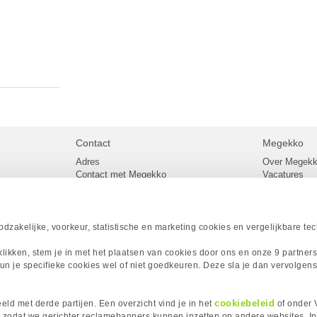
Contact
Megekko
Adres
Over Megek
Contact met Megekko
Vacatures
Veelgestelde vragen
Megekko mail
lier
Klachtenprocedure
Algemene v
Openingstijden Megekko Shop
Levertijd en
Sitemap
zakelijke, voorkeur, statistische en marketing cookies en vergelijkbare te
Onze merke
Acties
 klikken, stem je in met het plaatsen van cookies door ons en onze 9 partner
Megekko A
un je specifieke cookies wel of niet goedkeuren. Deze sla je dan vervolgens
Megekko Spo
Megekko Yo
Megekko Fo
cookiebeleid
ld met derde partijen. Een overzicht vind je in het
of onder 
Megekko Go
 zodat we gerichter reclamebanners kunnen inzetten op andere websites. I