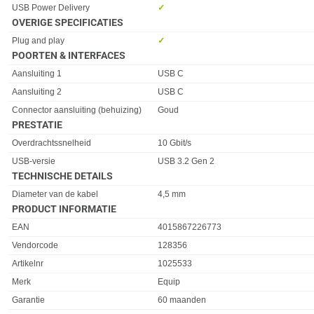
USB Power Delivery
✓︎
OVERIGE SPECIFICATIES
Eigenschap
Waarde
Plug and play
✓︎
POORTEN & INTERFACES
Eigenschap
Waarde
Aansluiting 1
USB C
Aansluiting 2
USB C
Connector aansluiting (behuizing)
Goud
PRESTATIE
Eigenschap
Waarde
Overdrachtssnelheid
10 Gbit/s
USB-versie
USB 3.2 Gen 2
TECHNISCHE DETAILS
Eigenschap
Waarde
Diameter van de kabel
4,5 mm
PRODUCT INFORMATIE
EAN
4015867226773
Vendorcode
128356
Artikelnr
1025533
Merk
Equip
Garantie
60 maanden