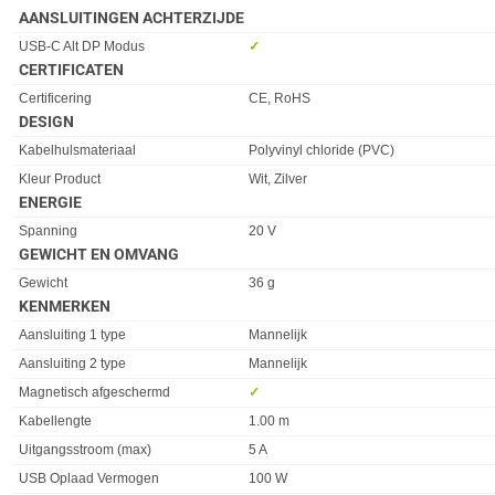
AANSLUITINGEN ACHTERZIJDE
Eigenschap
Waarde
USB-C Alt DP Modus
✓︎
CERTIFICATEN
Eigenschap
Waarde
Certificering
CE, RoHS
DESIGN
Eigenschap
Waarde
Kabelhulsmateriaal
Polyvinyl chloride (PVC)
Kleur Product
Wit, Zilver
ENERGIE
Eigenschap
Waarde
Spanning
20 V
GEWICHT EN OMVANG
Eigenschap
Waarde
Gewicht
36 g
KENMERKEN
Eigenschap
Waarde
Aansluiting 1 type
Mannelijk
Aansluiting 2 type
Mannelijk
Magnetisch afgeschermd
✓︎
Kabellengte
1.00 m
Uitgangsstroom (max)
5 A
USB Oplaad Vermogen
100 W