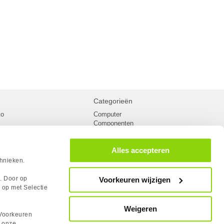
Categorieën
ko
Computer
Componenten
inglist
Randapparatuur
oorwaarden
Kabels
Alles accepteren
 verzending
Netwerk
Laptops
chnieken.
n
Gaming laptops
PC Systemen
s. Door op
Voorkeuren wijzigen
cademy
Monitoren
 op met Selectie
tlights
Megekko fanshop
utube
Weigeren
rum
Voorkeuren
lden Case Badge
n onze