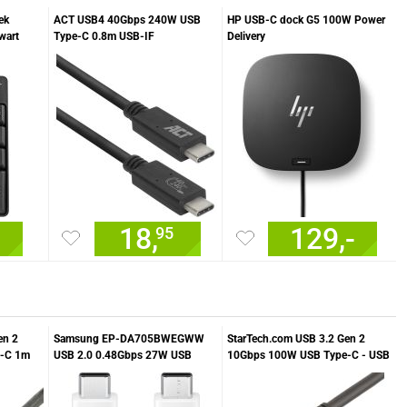
ek
ACT USB4 40Gbps 240W USB
HP USB-C dock G5 100W Power
wart
Type-C 0.8m USB-IF
Delivery
gecertificeerd
18,
129,-
95
en 2
Samsung EP-DA705BWEGWW
StarTech.com USB 3.2 Gen 2
-C 1m
USB 2.0 0.48Gbps 27W USB
10Gbps 100W USB Type-C - USB
Type-C 1m Wit
Type-C (haaks) 1m