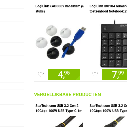
LogiLink KAB0009 kabelklem (6
LogiLink ID0184 numeri
stuks)
toetsenbord Notebook Z
4,
7,
95
99
VERGELIJKBARE PRODUCTEN
StarTech.com USB 3.2 Gen 2
StarTech.com USB 3.2 G
10Gbps 100W USB Type-C 1m
10Gbps 100W USB Type
USB-IF gecertificeerd
Vergrendelbaar USB-IF
gecertificeerd