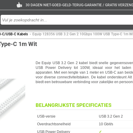
30 DAGEN NIET-GOED-GELD-TERUG-GARANTIE / GRATIS VERZENDE
-C/USB-C Kabels
Equip 128356 USB 3.2 Gen 2 10Gbps 100W USB Type-C 1m Wi
Type-C 1m Wit
De Equip USB 3.2 Gen 2 kabel biedt snelle gegevensoverdr
USB Power Delivery tot 100W, ideaal voor het laden
apparaten. Met een lengte van 1 meter en USB-C aan beide 
voor diverse connectiviteitstaken. De kabel ondersteunt 
biedt een betrouwbare verbinding voor zakelijke en persoon
BELANGRIJKSTE SPECIFICATIES
Eigenschap
Waarde
USB-versie
USB 3.2 Gen 2
Overdrachtssnelheid
10 Gbit/s
USB Power Delivery
✓︎