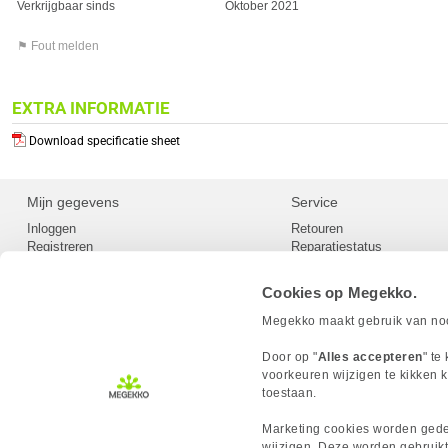
Verkrijgbaar sinds
Oktober 2021
⚑ Fout melden
EXTRA INFORMATIE
Download specificatie sheet
Mijn gegevens
Service
Inloggen
Retouren
Registreren
Reparatiestatus
Privacy
Servicepunt
Cookievoorkeuren
Europees Herroepingsformu
Cookies op Megekko.
Herroepingsrecht
Betaalmethoden
Megekko maakt gebruik van nood
Scrapers / Crawlers beleid
Megekko builds
Door op "
Alles accepteren
" te
Toegankelijkheid
voorkeuren wijzigen te kikken k
toestaan.
Marketing cookies worden gedee
wijzigen. Deze worden gebruikt