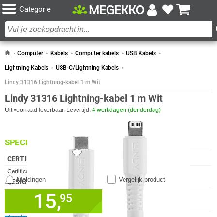
Categorie
Computer
Kabels
Computer kabels
USB Kabels
Lightning Kabels
USB-C/Lightning Kabels
Lindy 31316 Lightning-kabel 1 m Wit
Lindy 31316 Lightning-kabel 1 m Wit
Uit voorraad leverbaar. Levertijd:
4 werkdagen (donderdag)
SPECIFICATIES
CERTIFICATEN
Eigenschap
Waarde
Certificaten van naleving
REACH, RoHS
Meldingen
Vergelijk product
DESIGN
15,
Eigenschap
Waarde
✓
Kleur Product
Wit
95
30 dagen bedenktermijn!
KENMERKEN
✓
24 maanden garantie!
Eigenschap
Waarde