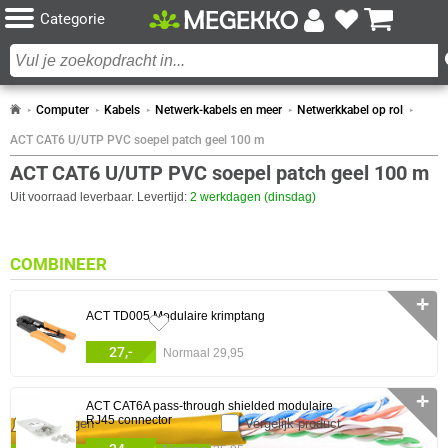
Categorie
Computer
Kabels
Netwerk-kabels en meer
Netwerkkabel op rol
ACT CAT6 U/UTP PVC soepel patch geel 100 m
ACT CAT6 U/UTP PVC soepel patch geel 100 m
Uit voorraad leverbaar. Levertijd:
2 werkdagen (dinsdag)
COMBINEER
✛
ACT TD005 Modulaire krimptang
27,-
Normaal 29,95
✛
ACT CAT6A pass-through shielded modulaire
RJ45 connector
Meldingen
Vergelijk product