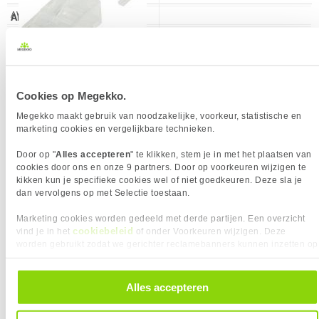
AWG maat
24
ALGEMEEN
Verkrijgbaar sinds
Juni 2016
Eigenschap
Waarde
Aderdoorsnede
24 AWG
EAN
8716065136562
Adermateriaal
Koper
Vendorcode
EP880H
Adertype
Stranded litze
8,
Garantie
60 maanden
95
Afschermingstype
U/UTP
Cookies op Megekko.
Bandbreedte
250 MHz
Megekko maakt gebruik van noodzakelijke, voorkeur, statistische en
Buitendiameter
5.9 mm
marketing cookies en vergelijkbare technieken.
VERGELIJKBARE PRODUCTEN
Categorie
CAT6
Door op "
Alles accepteren
" te klikken, stem je in met het plaatsen van
Kabelkleur
Geel
cookies door ons en onze 9 partners. Door op voorkeuren wijzigen te
Equip 404521 100m Cat6 U/UTP
ACT CAT5E F/UTP LSZH soepel patch
kikken kun je specifieke cookies wel of niet goedkeuren. Deze sla je
Kabelmantel
PVC
(UTP) Grijs netwerkkabel
geel 100 m
dan vervolgens op met Selectie toestaan.
Klasse
E
Marketing cookies worden gedeeld met derde partijen. Een overzicht
Kleurnummer
RAL 1023
cookiebeleid
vind je in het
of onder Voorkeuren wijzigen. Deze
KIES JE VARIANT
Lengte per verpakking
100 m
worden gebruikt zodat we gerichter reclamebanners kunnen inzetten op
andere websites. In onze cookievoorkeuren vind je een overzicht van
Max. werktemperatuur
60 C
Kabellengte:
100.00 m
alle cookies. Je kunt je gegeven toestemming altijd intrekken, dit doe je
❮
Min. werktemperatuur
15 C
door in de footer van onze website te klikken op ‘Cookievoorkeuren’
Alles accepteren
PRODUCT INFORMATIE
onder het kopje ‘Mijn gegevens’.
Kleur Product:
Geel
❮
EAN
8716065136562