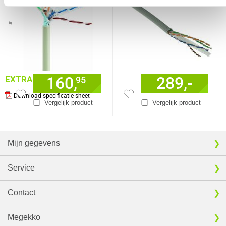
⚑ Fout melden
160,
289,-
EXTRA INFORMATIE
95
Download specificatie sheet
Vergelijk product
Vergelijk product
Mijn gegevens
Service
Contact
Megekko