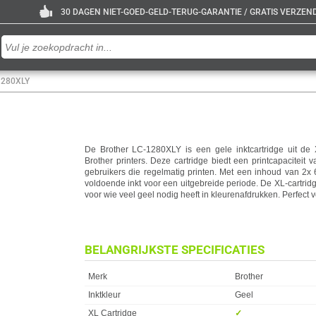
30 DAGEN NIET-GOED-GELD-TERUG-GARANTIE / GRATIS VERZENDE
-1280XLY
De Brother LC-1280XLY is een gele inktcartridge uit de 
Brother printers. Deze cartridge biedt een printcapaciteit 
gebruikers die regelmatig printen. Met een inhoud van 2x 
voldoende inkt voor een uitgebreide periode. De XL-cartridg
voor wie veel geel nodig heeft in kleurenafdrukken. Perfect 
BELANGRIJKSTE SPECIFICATIES
Eigenschap
Waarde
Merk
Brother
Inktkleur
Geel
XL Cartridge
✓︎