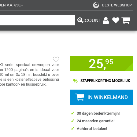
N V.A. €50,-
BESTE WEBSHOP
ACCOUNT
25,
95
XL-serie, speciaal ontworpen voor
van 1200 pagina's en is ideaal voor
60 ml en 3x 18 ml, beschikt u over
e is een kosteneffectieve oplossing
%
STAFFELKORTING MOGELIJK
voor kantoor- en huisgebruik.
IN WINKELMAND
✓
30 dagen bedenktermijn!
✓
24 maanden garantie!
✓
Achteraf betalen!