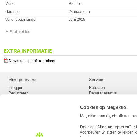
Merk
Brother
Garantie
24 maanden
Verkrijgbaar sinds
Juni 2015
⚑ Fout melden
EXTRA INFORMATIE
Download specificatie sheet
Mijn gegevens
Service
Inloggen
Retouren
Registreren
Reparatiestatus
Privacy
Servicepunt
Cookievoorkeuren
Europees Herroepingsformu
Cookies op Megekko.
Herroepingsrecht
Betaalmethoden
Megekko maakt gebruik van nood
Scrapers / Crawlers beleid
Megekko builds
Door op "
Alles accepteren
" te
Toegankelijkheid
voorkeuren wijzigen te kikken k