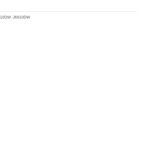
J6710DW -J6910DW