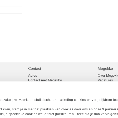
Contact
Megekko
Adres
Over Megek
Contact met Megekko
Vacatures
Veelgestelde vragen
Megekko mail
lier
Klachtenprocedure
Algemene v
Openingstijden Megekko Shop
Levertijd en
Sitemap
zakelijke, voorkeur, statistische en marketing cookies en vergelijkbare te
Onze merke
Acties
 klikken, stem je in met het plaatsen van cookies door ons en onze 9 partner
Megekko A
un je specifieke cookies wel of niet goedkeuren. Deze sla je dan vervolgens