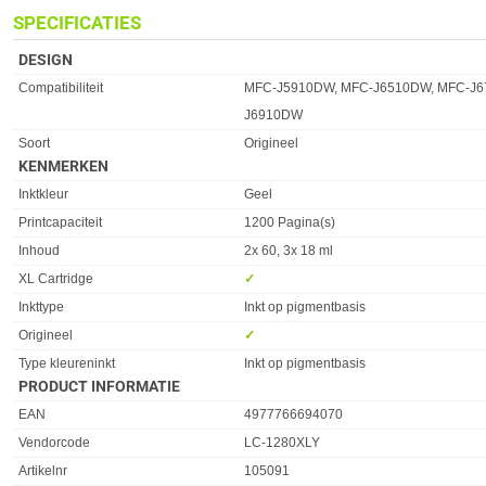
SPECIFICATIES
DESIGN
Eigenschap
Waarde
Compatibiliteit
MFC-J5910DW, MFC-J6510DW, MFC-J6
J6910DW
Soort
Origineel
KENMERKEN
Eigenschap
Waarde
Inktkleur
Geel
Printcapaciteit
1200 Pagina(s)
Inhoud
2x 60, 3x 18 ml
XL Cartridge
✓︎
Inkttype
Inkt op pigmentbasis
Origineel
✓︎
Type kleureninkt
Inkt op pigmentbasis
PRODUCT INFORMATIE
EAN
4977766694070
Vendorcode
LC-1280XLY
Artikelnr
105091