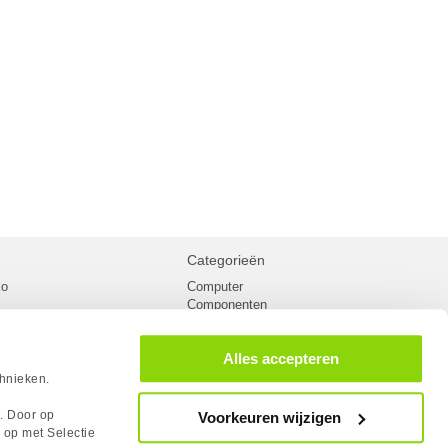
Categorieën
ko
Computer
Componenten
inglist
Randapparatuur
oorwaarden
Kabels
Alles accepteren
 verzending
Netwerk
Laptops
chnieken.
n
Gaming laptops
PC Systemen
s. Door op
Voorkeuren wijzigen
cademy
Monitoren
 op met Selectie