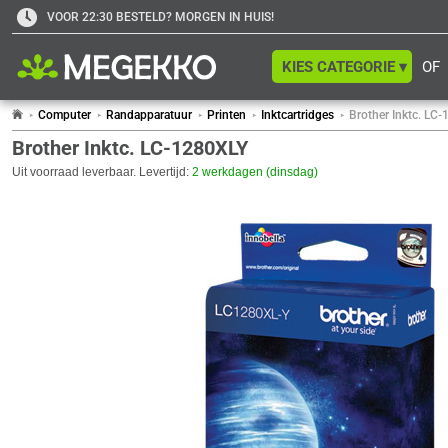
VOOR 22:30 BESTELD? MORGEN IN HUIS!
KIES CATEGORIE ▾
OF
Computer
Randapparatuur
Printen
Inktcartridges
Brother Inktc. LC
Brother Inktc. LC-1280XLY
Uit voorraad leverbaar. Levertijd:
2 werkdagen (dinsdag)