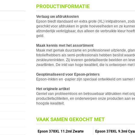
PRODUCTINFORMATIE
Verlaag uw afdrukkosten
Epson
biedt standaard en extra grote (XL) inktpatronen, zoda
geschikt voor afdrukken in grote hoeveelheden en ze kunnen
afzonderlijk verkrijgbaar, dus alleen de verbruikte kleur ho
geld.
Maak kennis met het assortiment
Maak met gemak duurzame en professioneel uitziende, glan
fotoliefhebbers als semi-professionals hebben beslist waard
zeskleureninkten. Zij leveren gedetailleerde beelden en lev
zwarttinten. De inkt van hoge kwaliteit, die is ontworpen me
Geoptimaliseerd voor
Epson
-printers
Epson
-inkten en -papier zijn speciaal ontwikkeld om samen
Het originele artikel
Geniet van probleemloos en betrouwbaar afdrukken met orig
productiefaciliteiten, en onderwerpen onze producten aan e
hoogste kwaliteit.
VAAK SAMEN GEKOCHT MET
Epson 378XL 11.2ml Zwarte
Epson 378XL 9.3ml Cya