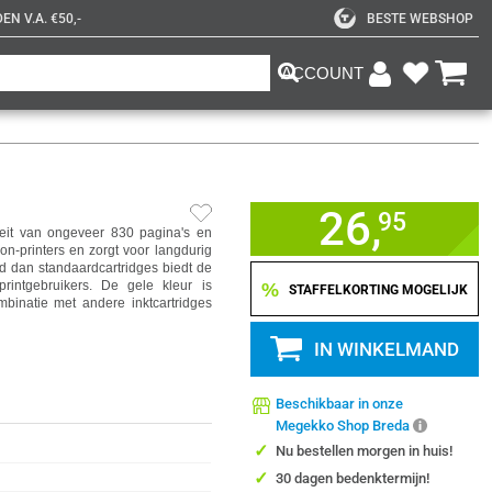
N V.A. €50,-
BESTE WEBSHOP
ACCOUNT
26,
95
teit van ongeveer 830 pagina's en
on-printers en zorgt voor langdurig
ud dan standaardcartridges biedt de
printgebruikers. De gele kleur is
%
STAFFELKORTING MOGELIJK
mbinatie met andere inktcartridges
IN WINKELMAND
Beschikbaar in onze
Megekko Shop Breda
✓
Nu bestellen morgen in huis!
✓
30 dagen bedenktermijn!