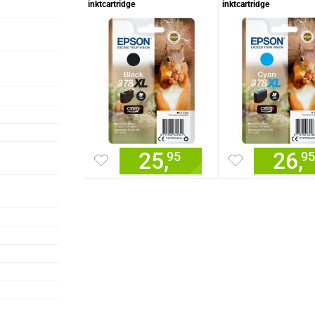
inktcartridge
inktcartridge
25,
26,
95
9