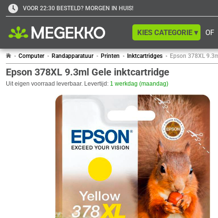
VOOR 22:30 BESTELD? MORGEN IN HUIS!
KIES CATEGORIE ▾
OF
Computer
Randapparatuur
Printen
Inktcartridges
Epson 378XL 9.3ml
Epson 378XL 9.3ml Gele inktcartridge
Uit eigen voorraad leverbaar. Levertijd:
1 werkdag (maandag)