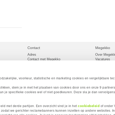
Contact
Megekko
Adres
Over Megek
Contact met Megekko
Vacatures
Veelgestelde vragen
Megekko mail
lier
Klachtenprocedure
Algemene v
Openingstijden Megekko Shop
Levertijd en
Sitemap
zakelijke, voorkeur, statistische en marketing cookies en vergelijkbare te
Onze merke
Acties
 klikken, stem je in met het plaatsen van cookies door ons en onze 9 partner
Megekko A
un je specifieke cookies wel of niet goedkeuren. Deze sla je dan vervolgens
Megekko Spo
Megekko Yo
Megekko Fo
cookiebeleid
ld met derde partijen. Een overzicht vind je in het
of onder 
Megekko Go
 zodat we gerichter reclamebanners kunnen inzetten op andere websites. I