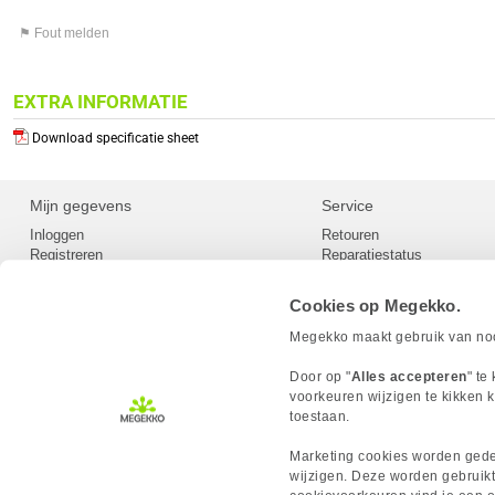
⚑ Fout melden
EXTRA INFORMATIE
Download specificatie sheet
Mijn gegevens
Service
Inloggen
Retouren
Registreren
Reparatiestatus
Privacy
Servicepunt
Cookievoorkeuren
Europees Herroepingsformu
Cookies op Megekko.
Herroepingsrecht
Betaalmethoden
Megekko maakt gebruik van nood
Scrapers / Crawlers beleid
Megekko builds
Door op "
Alles accepteren
" te
Toegankelijkheid
voorkeuren wijzigen te kikken k
toestaan.
Marketing cookies worden gedee
wijzigen. Deze worden gebruikt