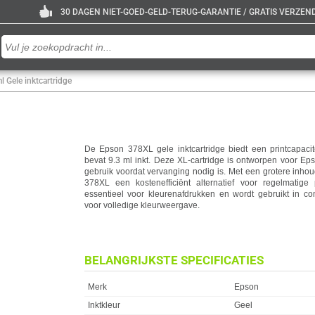
30 DAGEN NIET-GOED-GELD-TERUG-GARANTIE / GRATIS VERZENDE
 Gele inktcartridge
De Epson 378XL gele inktcartridge biedt een printcapaci
bevat 9.3 ml inkt. Deze XL-cartridge is ontworpen voor Eps
gebruik voordat vervanging nodig is. Met een grotere inho
378XL een kostenefficiënt alternatief voor regelmatige 
essentieel voor kleurenafdrukken en wordt gebruikt in co
voor volledige kleurweergave.
BELANGRIJKSTE SPECIFICATIES
Eigenschap
Waarde
Merk
Epson
Inktkleur
Geel