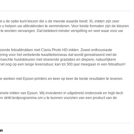
t u de optie kunt kiezen die u de meeste waarde biedt. XL-inkten zijn zeer
 u helpen uw afdrukkosten te verminderen. Voor beide formaten zijn de kleuren
eft te worden vervangen. Dat betekent minder verspilling en veel waar voor uw
zende fotoafdrukken met Claria Photo HD-inkten. Zowel enthousiaste
ering voor het verbeterde kwaliteitsniveau dat wordt gerealiseerd met de
ensechte huidskleuren met vloeiende gradaties en diepere, natuurlijkere
t het oog op een lange levensduur, kan tot 300 jaar meegaan in een fotoalbum¹.
 te werken met
Epson
-printers en keer op keer de beste resultaten te leveren.
inele inkten van
Epson
. Wij investeren in uitgebreid onderzoek en high-tech
en strikt testprogramma om u te kunnen voorzien van een product van de
an