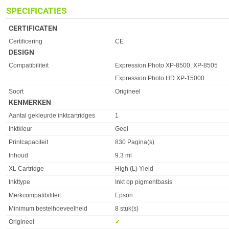
SPECIFICATIES
CERTIFICATEN
Eigenschap
Waarde
Certificering
CE
DESIGN
Eigenschap
Waarde
Compatibiliteit
Expression Photo XP-8500, XP-8505
Expression Photo HD XP-15000
Soort
Origineel
KENMERKEN
Eigenschap
Waarde
Aantal gekleurde inktcartridges
1
Inktkleur
Geel
Printcapaciteit
830 Pagina(s)
Inhoud
9.3 ml
XL Cartridge
High (L) Yield
Inkttype
Inkt op pigmentbasis
Merkcompatibiliteit
Epson
Minimum bestelhoeveelheid
8 stuk(s)
Origineel
✓︎