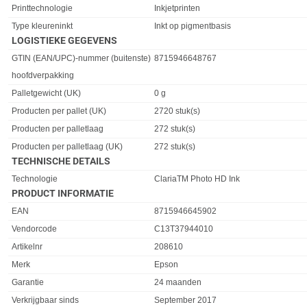
Printtechnologie
Inkjetprinten
Type kleureninkt
Inkt op pigmentbasis
LOGISTIEKE GEGEVENS
Eigenschap
Waarde
GTIN (EAN/UPC)-nummer (buitenste)
8715946648767
hoofdverpakking
Palletgewicht (UK)
0 g
Producten per pallet (UK)
2720 stuk(s)
Producten per palletlaag
272 stuk(s)
Producten per palletlaag (UK)
272 stuk(s)
TECHNISCHE DETAILS
Eigenschap
Waarde
Technologie
ClariaTM Photo HD Ink
PRODUCT INFORMATIE
EAN
8715946645902
Vendorcode
C13T37944010
Artikelnr
208610
Merk
Epson
Garantie
24 maanden
Verkrijgbaar sinds
September 2017