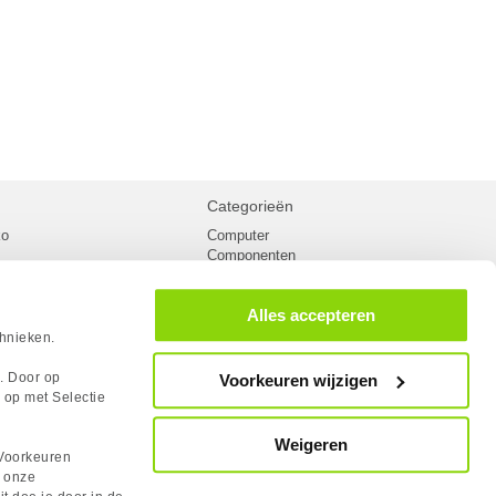
Categorieën
ko
Computer
Componenten
inglist
Randapparatuur
oorwaarden
Kabels
Alles accepteren
 verzending
Netwerk
Laptops
chnieken.
n
Gaming laptops
PC Systemen
s. Door op
Voorkeuren wijzigen
cademy
Monitoren
 op met Selectie
tlights
Megekko fanshop
utube
Weigeren
rum
Voorkeuren
lden Case Badge
n onze