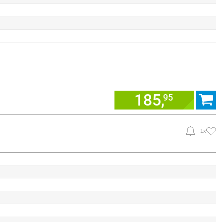
185,
95
1x