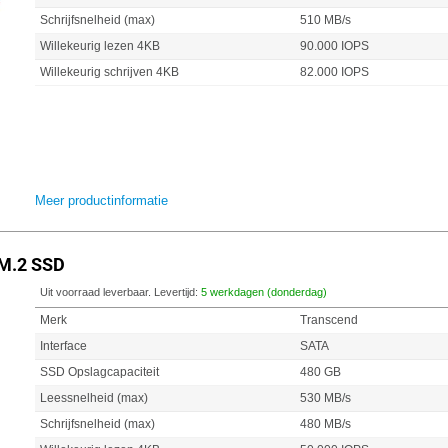
Schrijfsnelheid (max)
510 MB/s
Willekeurig lezen 4KB
90.000 IOPS
Willekeurig schrijven 4KB
82.000 IOPS
Meer productinformatie
M.2 SSD
Uit voorraad leverbaar. Levertijd:
5 werkdagen (donderdag)
Merk
Transcend
Interface
SATA
SSD Opslagcapaciteit
480 GB
Leessnelheid (max)
530 MB/s
Schrijfsnelheid (max)
480 MB/s