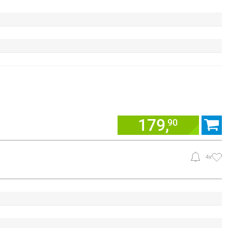
179,
90
4x