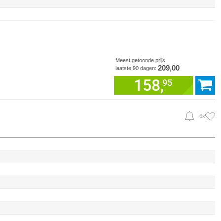
Meest getoonde prijs
209,00
laatste 90 dagen:
158,
95
6x