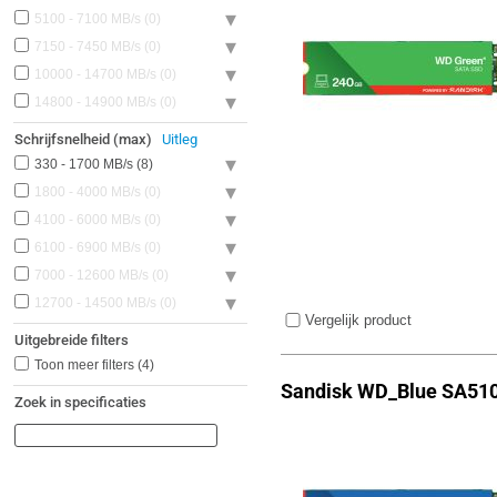
5100 - 7100 MB/s
0
7150 - 7450 MB/s
0
10000 - 14700 MB/s
0
14800 - 14900 MB/s
0
Schrijfsnelheid (max)
Uitleg
330 - 1700 MB/s
8
1800 - 4000 MB/s
0
4100 - 6000 MB/s
0
6100 - 6900 MB/s
0
7000 - 12600 MB/s
0
12700 - 14500 MB/s
0
Vergelijk product
Uitgebreide filters
Toon meer filters
(4)
Sandisk WD_Blue SA51
Zoek in specificaties