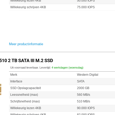
Willekeurig lezen 4KB
50.000 IOPS
Willekeurig schrijven 4KB
75.000 IOPS
Meer productinformatie
510 2 TB SATA III M.2 SSD
Uit voorraad leverbaar. Levertijd:
4 werkdagen (woensdag)
Merk
Western Digital
Interface
SATA
SSD Opslagcapaciteit
2000 GB
Leessnelheid (max)
560 MB/s
Schrijfsnelheid (max)
510 MB/s
Willekeurig lezen 4KB
90.000 IOPS
Willekeurig schrijven 4KB
82.000 IOPS