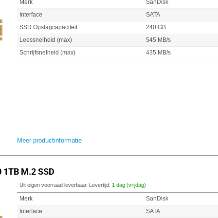
Merk
SanDisk
Interface
SATA
SSD Opslagcapaciteit
240 GB
Leessnelheid (max)
545 MB/s
Schrijfsnelheid (max)
435 MB/s
Meer productinformatie
0 1TB M.2 SSD
Uit eigen voorraad leverbaar. Levertijd:
1 dag (vrijdag)
Merk
SanDisk
Interface
SATA