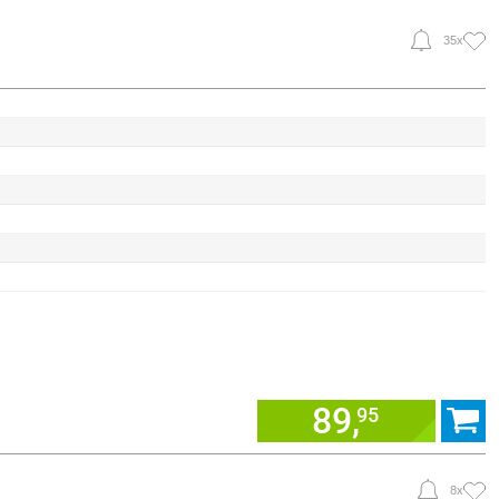
35x
89,
95
8x