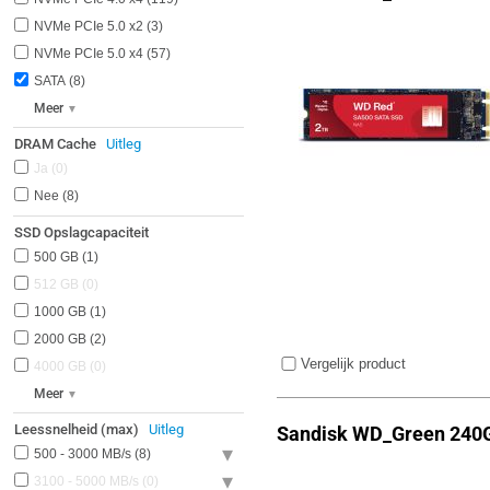
NVMe PCIe 5.0 x2
3
NVMe PCIe 5.0 x4
57
SATA
8
Meer
DRAM Cache
Uitleg
Ja
0
Nee
8
SSD Opslagcapaciteit
500 GB
1
512 GB
0
1000 GB
1
2000 GB
2
Vergelijk product
4000 GB
0
Meer
Leessnelheid (max)
Uitleg
Sandisk WD_Green 240
500 - 3000 MB/s
8
3100 - 5000 MB/s
0