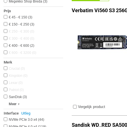
Megekko Shop Breda
3
Verbatim Vi560 S3 256
Prijs
€ 45 - € 150
3
€ 150 - € 250
3
€ 250 - € 300
0
€ 300 - € 400
0
€ 400 - € 600
2
€ 600 - € 3200
0
Merk
Crucial
0
Kingston
0
Lexar
0
Patriot
0
SanDisk
3
Meer
Vergelijk product
Interface
Uitleg
NVMe PCIe 3.0 x4
44
Sandisk WD_RED SA500
NVMe PCIe 4.0 x4
119