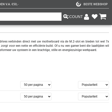
N V.A. €50,-
BESTE WEBSHOP
ACCOUNT
drives verbinden direct met uw motherboard via de M.2-slot en bieden tot wel 7x
orgt voor een nette en efficiënte build. Of u nu een gamer bent die laadtijden wil
sformeer uw systeem in een krachtige, stille en energiezuinige werkpaard.