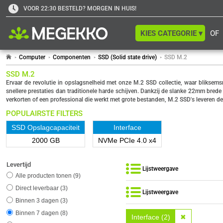
VOOR 22:30 BESTELD? MORGEN IN HUIS!
KIES CATEGORIE ▾
OF
Computer
Componenten
SSD (Solid state drive)
SSD M.2
SSD M.2
Ervaar de revolutie in opslagsnelheid met onze M.2 SSD collectie, waar bliksem
snellere prestaties dan traditionele harde schijven. Dankzij de slanke 22mm brede
verkorten of een professional die werkt met grote bestanden, M.2 SSD's leveren de
POPULAIRSTE FILTERS
SSD Opslagcapaciteit
Interface
2000 GB
NVMe PCIe 4.0 x4
Levertijd
Lijstweergave
Alle producten tonen
9
Direct leverbaar
3
Lijstweergave
Binnen 3 dagen
3
Binnen 7 dagen
8
Interface (2)
✖