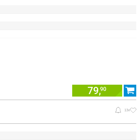
79,
90
13x