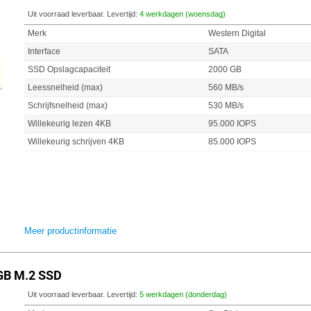
Uit voorraad leverbaar. Levertijd:
4 werkdagen (woensdag)
Merk
Western Digital
Interface
SATA
SSD Opslagcapaciteit
2000 GB
Leessnelheid (max)
560 MB/s
Schrijfsnelheid (max)
530 MB/s
Willekeurig lezen 4KB
95.000 IOPS
Willekeurig schrijven 4KB
85.000 IOPS
Meer productinformatie
GB M.2 SSD
Uit voorraad leverbaar. Levertijd:
5 werkdagen (donderdag)