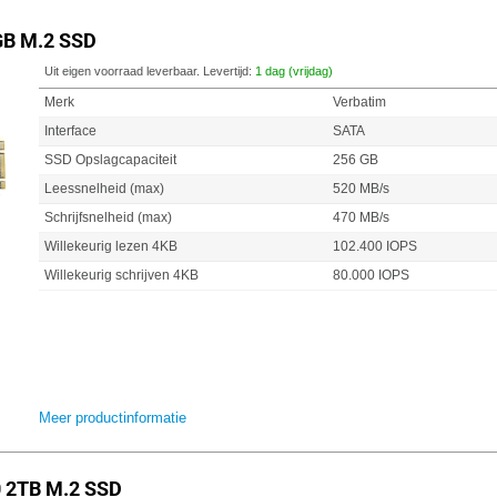
GB M.2 SSD
Uit eigen voorraad leverbaar. Levertijd:
1 dag (vrijdag)
Merk
Verbatim
Interface
SATA
SSD Opslagcapaciteit
256 GB
Leessnelheid (max)
520 MB/s
Schrijfsnelheid (max)
470 MB/s
Willekeurig lezen 4KB
102.400 IOPS
Willekeurig schrijven 4KB
80.000 IOPS
Meer productinformatie
 2TB M.2 SSD