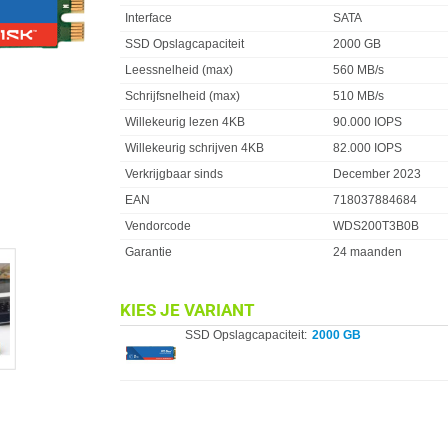
Interface
SATA
SSD Opslagcapaciteit
2000 GB
Leessnelheid (max)
560 MB/s
Schrijfsnelheid (max)
510 MB/s
Willekeurig lezen 4KB
90.000 IOPS
Willekeurig schrijven 4KB
82.000 IOPS
Verkrijgbaar sinds
December 2023
EAN
718037884684
Vendorcode
WDS200T3B0B
Garantie
24 maanden
KIES JE VARIANT
SSD Opslagcapaciteit:
2000 GB