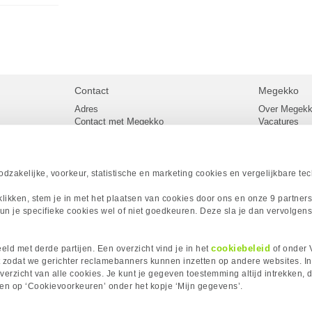
Contact
Megekko
Adres
Over Megek
Contact met Megekko
Vacatures
Veelgestelde vragen
Megekko mail
lier
Klachtenprocedure
Algemene v
Openingstijden Megekko Shop
Levertijd en
Sitemap
zakelijke, voorkeur, statistische en marketing cookies en vergelijkbare te
Onze merke
Acties
 klikken, stem je in met het plaatsen van cookies door ons en onze 9 partner
Megekko A
un je specifieke cookies wel of niet goedkeuren. Deze sla je dan vervolgens
Megekko Spo
Megekko Yo
Megekko Fo
cookiebeleid
ld met derde partijen. Een overzicht vind je in het
of onder 
Megekko Go
 zodat we gerichter reclamebanners kunnen inzetten op andere websites. I
erzicht van alle cookies. Je kunt je gegeven toestemming altijd intrekken, d
kken op ‘Cookievoorkeuren’ onder het kopje ‘Mijn gegevens’.