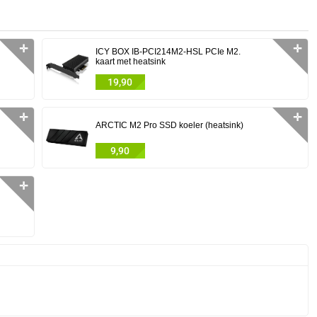
✛
✛
ICY BOX IB-PCI214M2-HSL PCIe M2.
kaart met heatsink
19,90
✛
✛
ARCTIC M2 Pro SSD koeler (heatsink)
9,90
✛