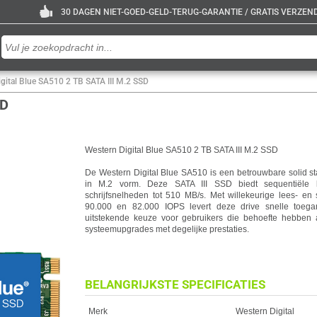
30 DAGEN NIET-GOED-GELD-TERUG-GARANTIE / GRATIS VERZENDE
gital Blue SA510 2 TB SATA III M.2 SSD
SD
Western Digital Blue SA510 2 TB SATA III M.2 SSD
De Western Digital Blue SA510 is een betrouwbare solid st
in M.2 vorm. Deze SATA III SSD biedt sequentiële 
schrijfsnelheden tot 510 MB/s. Met willekeurige lees- en sc
90.000 en 82.000 IOPS levert deze drive snelle toeg
uitstekende keuze voor gebruikers die behoefte hebben 
systeemupgrades met degelijke prestaties.
BELANGRIJKSTE SPECIFICATIES
Eigenschap
Waarde
Merk
Western Digital