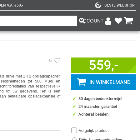
N V.A. €50,-
BESTE WEBSHOP
ACCOUNT
559,-
6x
ate drive met 2 TB opslagcapaciteit
leessnelheden tot 560 MB/s en
IN WINKELMAND
hrijfprestaties van respectievelijk
ang tot uw gegevens. Het is een
aan betaalbare opslagexpansie of
✓
30 dagen bedenktermijn!
✓
24 maanden garantie!
✓
Achteraf betalen!
Vergelijk product
Prijs & voorraadmelding