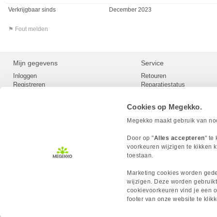
Verkrijgbaar sinds
December 2023
⚑ Fout melden
Mijn gegevens
Service
Inloggen
Retouren
Registreren
Reparatiestatus
Privacy
Servicepunt
Cookievoorkeuren
Europees Herroepingsformu
Cookies op Megekko.
Herroepingsrecht
Betaalmethoden
Megekko maakt gebruik van nood
Scrapers / Crawlers beleid
Megekko builds
Door op "
Alles accepteren
" te
Toegankelijkheid
voorkeuren wijzigen te kikken k
toestaan.
Marketing cookies worden gedee
wijzigen. Deze worden gebruikt
cookievoorkeuren vind je een ov
MEGEKKO.NL © 2026
footer van onze website te kli
Alle prijzen zijn inclusief BTW