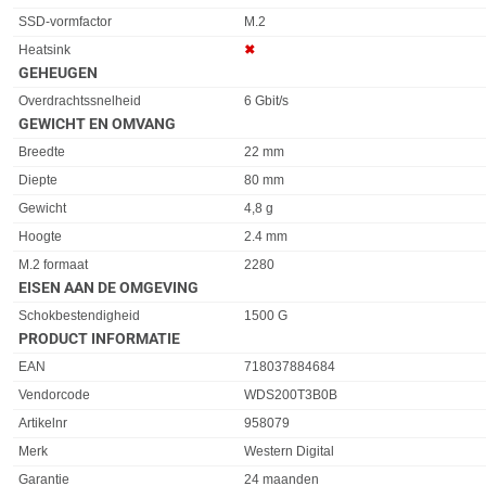
SSD-vormfactor
M.2
Heatsink
✖︎
GEHEUGEN
Eigenschap
Waarde
Overdrachtssnelheid
6 Gbit/s
GEWICHT EN OMVANG
Eigenschap
Waarde
Breedte
22 mm
Diepte
80 mm
Gewicht
4,8 g
Hoogte
2.4 mm
M.2 formaat
2280
EISEN AAN DE OMGEVING
Eigenschap
Waarde
Schokbestendigheid
1500 G
PRODUCT INFORMATIE
EAN
718037884684
Vendorcode
WDS200T3B0B
Artikelnr
958079
Merk
Western Digital
Garantie
24 maanden