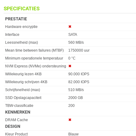
SPECIFICATIES
PRESTATIE
Eigenschap
Waarde
Hardware encryptie
✖︎
Interface
SATA
Leessnelheid (max)
560 MB/s
Mean time between failures (MTBF)
1750000 uur
Minimum operationele temperatuur
0 °C
NVM Express (NVMe) ondersteuning
✖︎
Willekeurig lezen 4KB
90.000 IOPS
Willekeurig schrijven 4KB
82.000 IOPS
Schrijfsnelheid (max)
510 MB/s
SSD Opslagcapaciteit
2000 GB
TBW-classificatie
200
KENMERKEN
Eigenschap
Waarde
DRAM Cache
✖︎
DESIGN
Eigenschap
Waarde
Kleur Product
Blauw