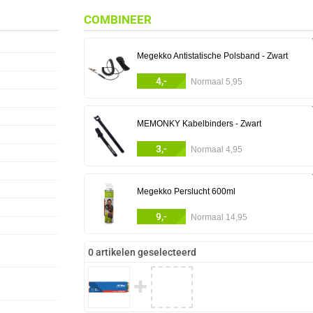
COMBINEER
Megekko Antistatische Polsband - Zwart
4,-
Normaal 5,95
MEMONKY Kabelbinders - Zwart
3,-
Normaal 4,95
Megekko Perslucht 600ml
9,-
Normaal 14,95
0 artikelen geselecteerd
✚