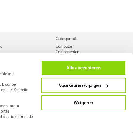
Categorieën
ko
Computer
Componenten
inglist
Randapparatuur
oorwaarden
Kabels
Alles accepteren
 verzending
Netwerk
Laptops
chnieken.
n
Gaming laptops
PC Systemen
s. Door op
Voorkeuren wijzigen
cademy
Monitoren
 op met Selectie
tlights
Megekko fanshop
utube
Weigeren
rum
Voorkeuren
lden Case Badge
n onze
it doe je door in de