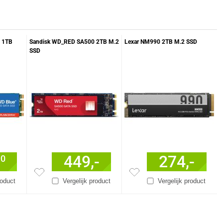
 1TB
Sandisk WD_RED SA500 2TB M.2
Lexar NM990 2TB M.2 SSD
SSD
449,-
274,-
90
roduct
Vergelijk product
Vergelijk product