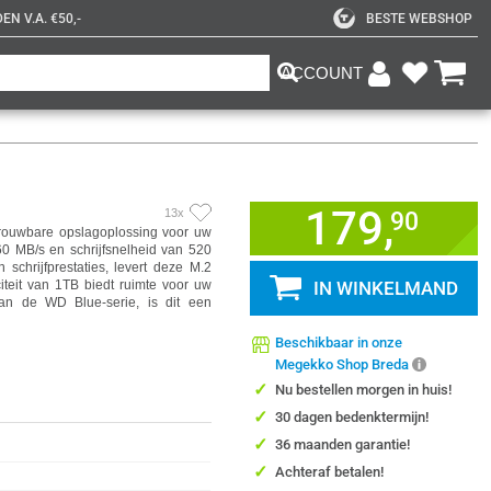
N V.A. €50,-
BESTE WEBSHOP
ACCOUNT
179,
13x
90
rouwbare opslagoplossing voor uw
0 MB/s en schrijfsnelheid van 520
schrijfprestaties, levert deze M.2
iteit van 1TB biedt ruimte voor uw
IN WINKELMAND
van de WD Blue-serie, is dit een
Beschikbaar in onze
Megekko Shop Breda
✓
Nu bestellen morgen in huis!
✓
30 dagen bedenktermijn!
✓
36 maanden garantie!
✓
Achteraf betalen!