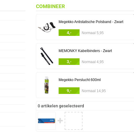
COMBINEER
Megekko Antistatische Polsband - Zwart
4,-
Normaal 5,95
MEMONKY Kabelbinders - Zwart
3,-
Normaal 4,95
Megekko Perslucht 600ml
9,-
Normaal 14,95
0 artikelen geselecteerd
✚