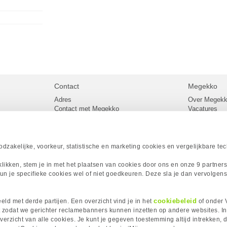
Contact
Megekko
Adres
Over Megek
Contact met Megekko
Vacatures
Veelgestelde vragen
Megekko mail
lier
Klachtenprocedure
Algemene v
Openingstijden Megekko Shop
Levertijd en
Sitemap
zakelijke, voorkeur, statistische en marketing cookies en vergelijkbare te
Onze merke
Acties
 klikken, stem je in met het plaatsen van cookies door ons en onze 9 partner
Megekko A
un je specifieke cookies wel of niet goedkeuren. Deze sla je dan vervolgens
Megekko Spo
Megekko Yo
Megekko Fo
cookiebeleid
ld met derde partijen. Een overzicht vind je in het
of onder 
Megekko Go
 zodat we gerichter reclamebanners kunnen inzetten op andere websites. I
erzicht van alle cookies. Je kunt je gegeven toestemming altijd intrekken, d