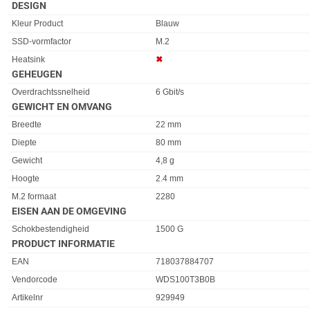
DESIGN
Eigenschap
Waarde
Kleur Product
Blauw
SSD-vormfactor
M.2
Heatsink
✖︎
GEHEUGEN
Eigenschap
Waarde
Overdrachtssnelheid
6 Gbit/s
GEWICHT EN OMVANG
Eigenschap
Waarde
Breedte
22 mm
Diepte
80 mm
Gewicht
4,8 g
Hoogte
2.4 mm
M.2 formaat
2280
EISEN AAN DE OMGEVING
Eigenschap
Waarde
Schokbestendigheid
1500 G
PRODUCT INFORMATIE
EAN
718037884707
Vendorcode
WDS100T3B0B
Artikelnr
929949