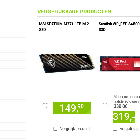
VERGELIJKBARE PRODUCTEN
MSI SPATIUM M371 1TB M.2
Sandisk WD_RED SA500
SSD
SSD
Meest getoonde p
laatste 90 dagen:
149,
90
339,00
319,-
Vergelijk product
Vergelijk p