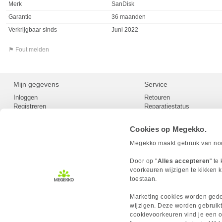
Merk
SanDisk
Garantie
36 maanden
Verkrijgbaar sinds
Juni 2022
⚑ Fout melden
Mijn gegevens
Service
Inloggen
Retouren
Registreren
Reparatiestatus
Privacy
Servicepunt
Cookievoorkeuren
Europees Herroepingsformu
Cookies op Megekko.
Herroepingsrecht
Betaalmethoden
Megekko maakt gebruik van nood
Scrapers / Crawlers beleid
Megekko builds
Door op "
Alles accepteren
" te
Toegankelijkheid
voorkeuren wijzigen te kikken k
toestaan.
Marketing cookies worden gedee
wijzigen. Deze worden gebruikt
cookievoorkeuren vind je een ov