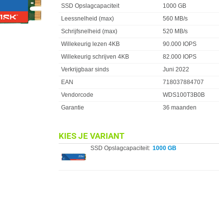
SSD Opslagcapaciteit
1000 GB
Leessnelheid (max)
560 MB/s
Schrijfsnelheid (max)
520 MB/s
Willekeurig lezen 4KB
90.000 IOPS
Willekeurig schrijven 4KB
82.000 IOPS
Verkrijgbaar sinds
Juni 2022
EAN
718037884707
Vendorcode
WDS100T3B0B
Garantie
36 maanden
KIES JE VARIANT
SSD Opslagcapaciteit:
1000 GB