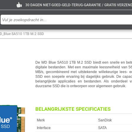
30 DAGEN NIET-GOED-GELD-TERUG-GARANTIE / GRATIS VERZENDE
D_Blue SA510 1TB M.2 SSD
De WD Blue SA510 1TB M.2 SSD biedt een snelle en bet
digitale bestanden. Met een maximale leessnelheid van 56
MB/s, gecombineerd met uitstekende willekeurige lees- en 
SSD een soepele ervaring bij dagelijks gebruik. De capac
belangrijkste applicaties en bestanden. Als onderdeel 
duurzame SSD die is ontworpen voor algemeen gebruik.
BELANGRIJKSTE SPECIFICATIES
Eigenschap
Waarde
Merk
SanDisk
Interface
SATA