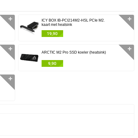
✛
✛
ICY BOX IB-PCI214M2-HSL PCIe M2.
kaart met heatsink
19,90
✛
✛
ARCTIC M2 Pro SSD koeler (heatsink)
9,90
✛