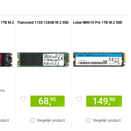
 1TB M.2
Transcend 110S 128GB M.2 SSD
Lexar NM610 Pro 1TB M.2 SSD
rijs
68,
149,
95
90
roduct
Vergelijk product
Vergelijk product