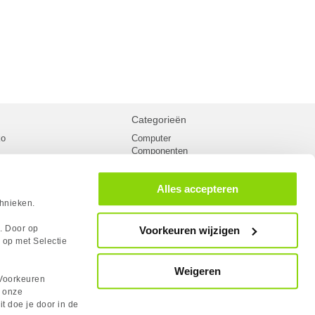
Categorieën
ko
Computer
Componenten
inglist
Randapparatuur
oorwaarden
Kabels
Alles accepteren
 verzending
Netwerk
Laptops
chnieken.
n
Gaming laptops
PC Systemen
s. Door op
Voorkeuren wijzigen
cademy
Monitoren
 op met Selectie
tlights
Megekko fanshop
utube
Weigeren
rum
Voorkeuren
lden Case Badge
n onze
it doe je door in de