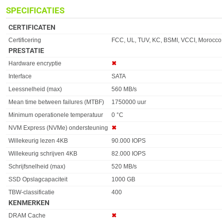
SPECIFICATIES
CERTIFICATEN
Eigenschap
Waarde
Certificering
FCC, UL, TUV, KC, BSMI, VCCI, Morocco
PRESTATIE
Eigenschap
Waarde
Hardware encryptie
✖︎
Interface
SATA
Leessnelheid (max)
560 MB/s
Mean time between failures (MTBF)
1750000 uur
Minimum operationele temperatuur
0 °C
NVM Express (NVMe) ondersteuning
✖︎
Willekeurig lezen 4KB
90.000 IOPS
Willekeurig schrijven 4KB
82.000 IOPS
Schrijfsnelheid (max)
520 MB/s
SSD Opslagcapaciteit
1000 GB
TBW-classificatie
400
KENMERKEN
Eigenschap
Waarde
DRAM Cache
✖︎