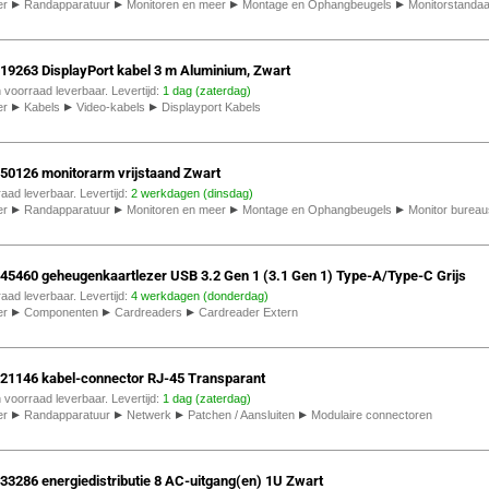
▸
▸
▸
▸
er
Randapparatuur
Monitoren en meer
Montage en Ophangbeugels
Monitorstanda
119263 DisplayPort kabel 3 m Aluminium, Zwart
n voorraad leverbaar. Levertijd:
1 dag (zaterdag)
▸
▸
▸
er
Kabels
Video-kabels
Displayport Kabels
650126 monitorarm vrijstaand Zwart
raad leverbaar. Levertijd:
2 werkdagen (dinsdag)
▸
▸
▸
▸
er
Randapparatuur
Monitoren en meer
Montage en Ophangbeugels
Monitor burea
245460 geheugenkaartlezer USB 3.2 Gen 1 (3.1 Gen 1) Type-A/Type-C Grijs
raad leverbaar. Levertijd:
4 werkdagen (donderdag)
▸
▸
▸
er
Componenten
Cardreaders
Cardreader Extern
121146 kabel-connector RJ-45 Transparant
n voorraad leverbaar. Levertijd:
1 dag (zaterdag)
▸
▸
▸
▸
er
Randapparatuur
Netwerk
Patchen / Aansluiten
Modulaire connectoren
333286 energiedistributie 8 AC-uitgang(en) 1U Zwart