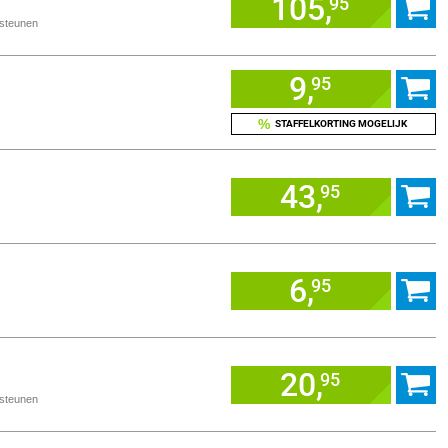
105,
95
usteunen
9,
95
%
STAFFELKORTING MOGELIJK
43,
95
6,
95
20,
95
usteunen