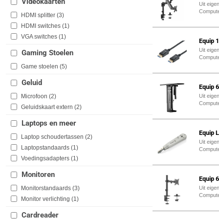
Videokaarten
Uit eige
Comput
HDMI splitter (
3
)
HDMI switches (
1
)
VGA switches (
1
)
Equip 
Uit eige
Gaming Stoelen
Comput
Game stoelen (
5
)
Geluid
Equip 
Microfoon (
2
)
Uit eige
Comput
Geluidskaart extern (
2
)
Laptops en meer
Equip 
Laptop schoudertassen (
2
)
Uit eige
Laptopstandaards (
1
)
Comput
Voedingsadapters (
1
)
Monitoren
Equip 
Monitorstandaards (
3
)
Uit eige
Comput
Monitor verlichting (
1
)
Cardreader