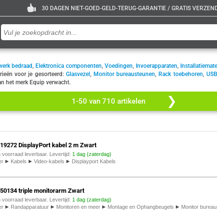
30 DAGEN NIET-GOED-GELD-TERUG-GARANTIE / GRATIS VERZENDE
werk bedraad
,
Elektronica componenten
,
Voedingen
,
Invoerapparaten
,
Installatiemate
ieën voor je gesorteerd:
Glasvezel
,
Monitor bureausteunen
,
Rack toebehoren
,
USB
 van het merk Equip verwacht.
1-50 van 710 artikelen
119272 DisplayPort kabel 2 m Zwart
n voorraad leverbaar. Levertijd:
1 dag (zaterdag)
▸
▸
▸
er
Kabels
Video-kabels
Displayport Kabels
650134 triple monitorarm Zwart
n voorraad leverbaar. Levertijd:
1 dag (zaterdag)
▸
▸
▸
▸
er
Randapparatuur
Monitoren en meer
Montage en Ophangbeugels
Monitor burea