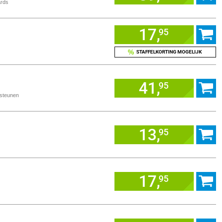
ards
17,
95
%
STAFFELKORTING MOGELIJK
41,
95
usteunen
13,
95
17,
95