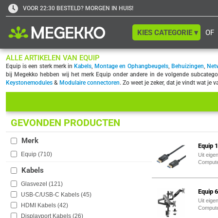
VOOR 22:30 BESTELD? MORGEN IN HUIS!
KIES CATEGORIE ▾
OF
ALLE ARTIKELEN VAN EQUIP
Equip is een sterk merk in
Kabels
,
Montage en Ophangbeugels
,
Behuizingen
,
Net
bij Megekko hebben wij het merk Equip onder andere in de volgende subcategor
Keystonemodules
&
Modulaire connectoren
. Zo weet je zeker, dat je vindt wat je
GEVONDEN PRODUCTEN
Merk
Equip 
Equip (
710
)
Uit eige
Comput
Kabels
Glasvezel (
121
)
Equip 
USB-C/USB-C Kabels (
45
)
Uit eige
HDMI Kabels (
42
)
Comput
Displayport Kabels (
26
)