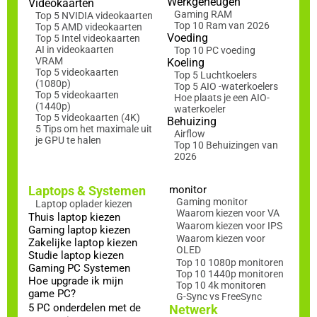
Werkgeheugen
Videokaarten
Gaming RAM
Top 5 NVIDIA videokaarten
Top 10 Ram van 2026
Top 5 AMD videokaarten
Voeding
Top 5 Intel videokaarten
AI in videokaarten
Top 10 PC voeding
VRAM
Koeling
Top 5 videokaarten
Top 5 Luchtkoelers
(1080p)
Top 5 AIO -waterkoelers
Top 5 videokaarten
Hoe plaats je een AIO-
(1440p)
waterkoeler
Top 5 videokaarten (4K)
Behuizing
5 Tips om het maximale uit
Airflow
je GPU te halen
Top 10 Behuizingen van
2026
Laptops & Systemen
monitor
Gaming monitor
Laptop oplader kiezen
Waarom kiezen voor VA
Thuis laptop kiezen
Waarom kiezen voor IPS
Gaming laptop kiezen
Waarom kiezen voor
Zakelijke laptop kiezen
OLED
Studie laptop kiezen
Top 10 1080p monitoren
Gaming PC Systemen
Top 10 1440p monitoren
Hoe upgrade ik mijn
Top 10 4k monitoren
game PC?
G-Sync vs FreeSync
5 PC onderdelen met de
Netwerk