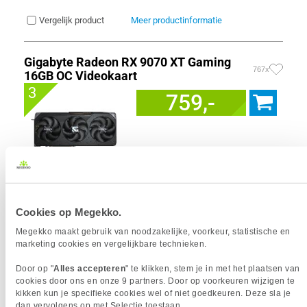
Vergelijk product
Meer productinformatie
Gigabyte Radeon RX 9070 XT Gaming
767x
16GB OC Videokaart
3
759,-
Uit eigen voorraad leverbaar. Levertijd:
1 werkdag (maandag)
Merk
Gigabyte
Cookies op Megekko.
Graphics Engine
Radeon RX 9070 XT
Megekko maakt gebruik van noodzakelijke, voorkeur, statistische en
Videogeheugen
16 GB
marketing cookies en vergelijkbare technieken.
GPU snelheid (max)
3060 MHz
Stream processors
4096
Door op "
Alles accepteren
" te klikken, stem je in met het plaatsen van
FSR Versie
FSR 4
cookies door ons en onze 9 partners. Door op voorkeuren wijzigen te
VGA Geheugen type
GDDR6
kikken kun je specifieke cookies wel of niet goedkeuren. Deze sla je
dan vervolgens op met Selectie toestaan.
LED Verlichting