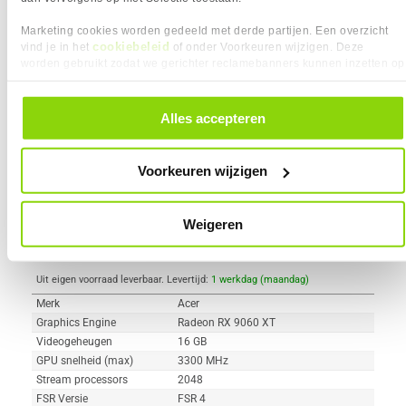
Marketing cookies worden gedeeld met derde partijen. Een overzicht
cookiebeleid
vind je in het
of onder Voorkeuren wijzigen. Deze
Vergelijk product
Meer productinformatie
worden gebruikt zodat we gerichter reclamebanners kunnen inzetten op
andere websites. In onze cookievoorkeuren vind je een overzicht van
alle cookies. Je kunt je gegeven toestemming altijd intrekken, dit doe je
Acer Nitro Radeon RX 9060 XT OC
door in de footer van onze website te klikken op ‘Cookievoorkeuren’
Alles accepteren
40x
onder het kopje ‘Mijn gegevens’.
16GB White Edition Videokaart
4
Meest getoonde prijs
Voorkeuren wijzigen
449,00
laatste 90 dagen:
429,-
Weigeren
Aanrader
Uit eigen voorraad leverbaar. Levertijd:
1 werkdag (maandag)
Merk
Acer
Graphics Engine
Radeon RX 9060 XT
Videogeheugen
16 GB
GPU snelheid (max)
3300 MHz
Stream processors
2048
FSR Versie
FSR 4