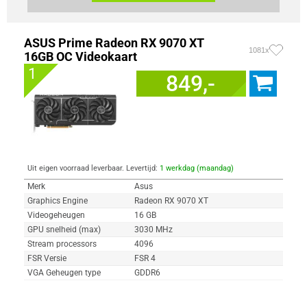
ASUS Prime Radeon RX 9070 XT
1081x
16GB OC Videokaart
1
849,-
Uit eigen voorraad leverbaar. Levertijd:
1 werkdag (maandag)
Merk
Asus
Graphics Engine
Radeon RX 9070 XT
Videogeheugen
16 GB
GPU snelheid (max)
3030 MHz
Stream processors
4096
FSR Versie
FSR 4
VGA Geheugen type
GDDR6