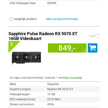
VGA Geheugen type
GDDR6
Vergelijk product
Meer productinformatie
Sapphire Pulse Radeon RX 9070 XT
722x
16GB Videokaart
5
849,-
Uit eigen voorraad leverbaar. Levertijd:
1 werkdag (maandag)
Merk
Sapphire
Graphics Engine
Radeon RX 9070 XT
Videogeheugen
16 GB
GPU snelheid (max)
2970 MHz
Stream processors
4096