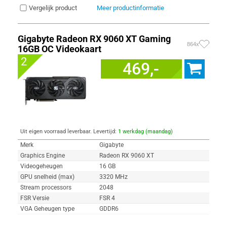
Vergelijk product
Meer productinformatie
Gigabyte Radeon RX 9060 XT Gaming
864x
16GB OC Videokaart
2
469,-
Uit eigen voorraad leverbaar. Levertijd:
1 werkdag (maandag)
Merk
Gigabyte
Graphics Engine
Radeon RX 9060 XT
Videogeheugen
16 GB
GPU snelheid (max)
3320 MHz
Stream processors
2048
FSR Versie
FSR 4
VGA Geheugen type
GDDR6