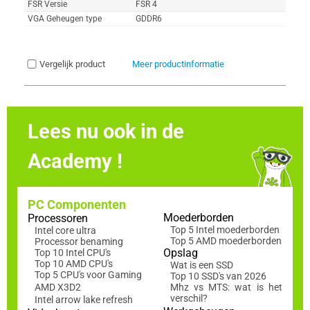
FSR Versie
FSR 4
VGA Geheugen type
GDDR6
Vergelijk product
Meer productinformatie
Lees nu ook in de
Academy !
PC Componenten
Moederborden
Processoren
Top 5 Intel moederborden
Intel core ultra
Top 5 AMD moederborden
Processor benaming
Opslag
Top 10 Intel CPU's
Top 10 AMD CPU's
Wat is een SSD
Top 5 CPU's voor Gaming
Top 10 SSD's van 2026
AMD X3D2
Mhz vs MTS: wat is het
verschil?
Intel arrow lake refresh