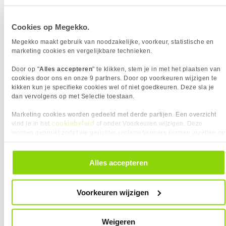
Behuizing 
	 | 
Mars Gaming MC-3TCORELCD
Koeling
	| 
ASUS TUF Gaming LC III 360 ARGB
Cookies op Megekko.
Megekko maakt gebruik van noodzakelijke, voorkeur, statistische en
Power Supply
| 
NZXT C850 PSU
marketing cookies en vergelijkbare technieken.
Door op "
Alles accepteren
" te klikken, stem je in met het plaatsen van
Opslag 
| 
Kingston A400 240GB
cookies door ons en onze 9 partners. Door op voorkeuren wijzigen te
kikken kun je specifieke cookies wel of niet goedkeuren. Deze sla je
dan vervolgens op met Selectie toestaan.
GENOMINEERDEN
Marketing cookies worden gedeeld met derde partijen. Een overzicht
cookiebeleid
vind je in het
of onder Voorkeuren wijzigen. Deze
worden gebruikt zodat we gerichter reclamebanners kunnen inzetten op
andere websites. In onze cookievoorkeuren vind je een overzicht van
alle cookies. Je kunt je gegeven toestemming altijd intrekken, dit doe je
door in de footer van onze website te klikken op ‘Cookievoorkeuren’
Alles accepteren
onder het kopje ‘Mijn gegevens’.
Voorkeuren wijzigen
Weigeren