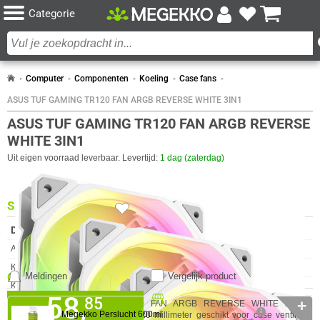
Categorie
Computer
Componenten
Koeling
Case fans
ASUS TUF GAMING TR120 FAN ARGB REVERSE WHITE 3IN1
ASUS TUF GAMING TR120 FAN ARGB REVERSE
WHITE 3IN1
Uit eigen voorraad leverbaar. Levertijd:
1 dag (zaterdag)
SPECIFICATIES
25x
DESIGN
Eigenschap
Waarde
Aantal Ventilatoren
3 x
Kleur verlichting
RGB
COMBINEER
Meldingen
Vergelijk product
Kleur Product
Wit
58,
Beschikbaar in onze
85
De ASUS TUF GAMING TR120 FAN ARGB REVERSE WHITE is een
Soort
Luchtkoeler
✛
Megekko Shop Breda
Megekko Perslucht 600ml
drievoudig ventilatorpakket van 120 millimeter geschikt voor case ventilatie.