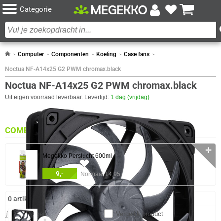
Categorie
Computer
Componenten
Koeling
Case fans
Noctua NF-A14x25 G2 PWM chromax.black
Noctua NF-A14x25 G2 PWM chromax.black
Uit eigen voorraad leverbaar. Levertijd:
1 dag (vrijdag)
COMBINEER
✛
Megekko Perslucht 600ml
45x
9,-
Normaal 14,95
0 artikelen geselecteerd
Meldingen
Vergelijk product