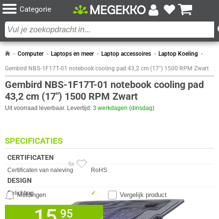
Categorie
Computer
Laptops en meer
Laptop accessoires
Laptop Koeling
Gembird NBS-1F17T-01 notebook cooling pad 43,2 cm (17") 1500 RPM Zwart
Gembird NBS-1F17T-01 notebook cooling pad
43,2 cm (17") 1500 RPM Zwart
Uit voorraad leverbaar. Levertijd:
3 werkdagen (dinsdag)
SPECIFICATIES
CERTIFICATEN
5x
Eigenschap
Waarde
Certificaten van naleving
RoHS
DESIGN
Eigenschap
Waarde
Belichting
✓︎
Meldingen
Vergelijk product
Kleur van de verlichting
Paars
15,
✓
95
30 dagen bedenktermijn!
Kleur Product
Zwart