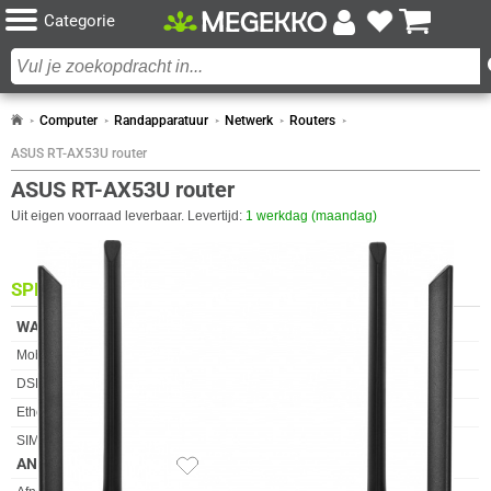
Categorie
Computer
Randapparatuur
Netwerk
Routers
ASUS RT-AX53U router
ASUS RT-AX53U router
Uit eigen voorraad leverbaar. Levertijd:
1 werkdag (maandag)
SPECIFICATIES
WAN-VERBINDING
Eigenschap
Waarde
Mobiele netwerkverbinding
✓︎
DSL WAN
✖︎
Ethernet WAN
✓︎
SIM-kaart slot
✖︎
ANTENNE
32x