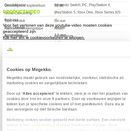
Geschikt voor
Nintendo Switch, PC, PlayStation 4,
Gevoeligheid koptelefoon
83 dB
PRODUCTVIDEO
PlayStation 5, Xbox One, Xbox Series X/S
Noise Cancelling
✓︎
Bedraad
✓︎
Type Oorstuk
On-ear
Voor het vertonen van deze youtube-video moeten cookies
Type Oorstuk
On-ear
Ruisonderdrukkingstype
Actief
geaccepteerd zijn.
Aansluiting
3.5 mm
Soort magneet
neodymium
Klik hier om je cookievoorkeuren te wijzigen.
Kabellengte
1.20 m
Totale harmonische
2 procent
Noise Cancelling
✓︎
vervorming (THD)
INHOUD VAN DE VERPAKKING
Gewicht
130 gram
Eigenschap
Waarde
Snelstartgids
✓︎
Verkrijgbaar sinds
Juli 2024
Cookies op Megekko.
INVOERAPPARAAT
EAN
197192348017
Megekko maakt gebruik van noodzakelijke, voorkeur, statistische en
Eigenschap
Waarde
Gaming headset
✓︎
Vendorcode
7G8F3AA
marketing cookies en vergelijkbare technieken.
KENMERKEN
Garantie
24 maanden
VERGELIJKBARE PRODUCTEN
Eigenschap
Waarde
Kabellengte
1.20 m
Door op "
Alles accepteren
" te klikken, stem je in met het plaatsen van
cookies door ons en onze 9 partners. Door op voorkeuren wijzigen te
UNSPSC-code
52161514
HyperX Cloud Mini headset Bedraad
HyperX Cloud Mini headset Bedraad
kikken kun je specifieke cookies wel of niet goedkeuren. Deze sla je
MICROFOON
Paars
Zwart, Rood
dan vervolgens op met Selectie toestaan.
Eigenschap
Waarde
Gevoeligheid microfoon
-39,5 dB
NETWERK
Marketing cookies worden gedeeld met derde partijen. Een overzicht
cookiebeleid
vind je in het
of onder Voorkeuren wijzigen. Deze
Eigenschap
Waarde
Bluetooth
✖︎
worden gebruikt zodat we gerichter reclamebanners kunnen inzetten op