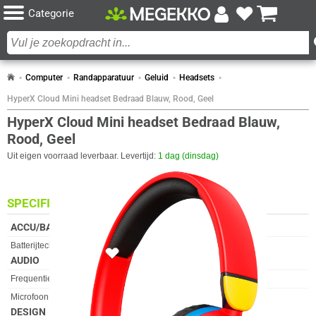
Categorie
Computer
Randapparatuur
Geluid
Headsets
HyperX Cloud Mini headset Bedraad Blauw, Rood, Geel
HyperX Cloud Mini headset Bedraad Blauw,
Rood, Geel
Uit eigen voorraad leverbaar. Levertijd:
1 dag (dinsdag)
SPECIFICATIES
ACCU/BATTERIJ
Eigenschap
Waarde
Batterijtechnologie
Lithium-Polymeer (LiPo)
AUDIO
Eigenschap
Waarde
Frequentiebereik
20 - 20.000 Hz
Microfoon
✓︎
DESIGN