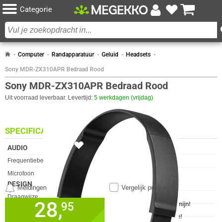
Categorie
Computer
Randapparatuur
Geluid
Headsets
Sony MDR-ZX310APR Bedraad Rood
Sony MDR-ZX310APR Bedraad Rood
Uit voorraad leverbaar. Levertijd:
5 werkdagen (vrijdag)
SPECIFICATIES
AUDIO
Eigenschap
Waarde
Frequentiebereik
10 - 24.000 Hz
Microfoon
✓︎
DESIGN
Meldingen
Vergelijk product
Eigenschap
Waarde
Draagwijze
Hoofdband
28,
✓
95
30 dagen bedenktermijn!
Headset type
Stereofonisch
✓
24 maanden garantie!