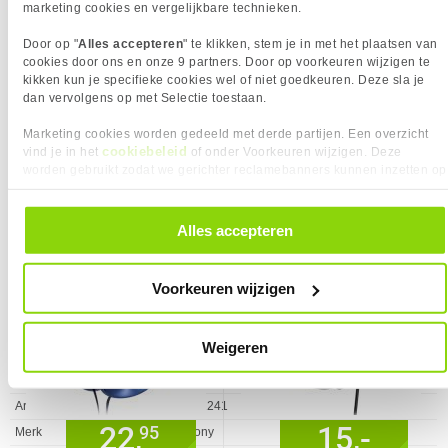
Vendorcode
MDRZX310APR.CE7
marketing cookies en vergelijkbare technieken.
NETWERK
Garantie
24 maanden
Eigenschap
Waarde
Bluetooth
✖︎
Door op "
Alles accepteren
" te klikken, stem je in met het plaatsen van
OVERIGE SPECIFICATIES
cookies door ons en onze 9 partners. Door op voorkeuren wijzigen te
kikken kun je specifieke cookies wel of niet goedkeuren. Deze sla je
Eigenschap
Waarde
Bedraad
✓︎
dan vervolgens op met Selectie toestaan.
20,
22,
95
95
Aansluiting
3.5 mm
POORTEN & INTERFACES
Marketing cookies worden gedeeld met derde partijen. Een overzicht
cookiebeleid
vind je in het
of onder Voorkeuren wijzigen. Deze
Vergelijk product
Vergelijk product
Eigenschap
Waarde
Connector aansluiting
Goud
worden gebruikt zodat we gerichter reclamebanners kunnen inzetten op
(behuizing)
andere websites. In onze cookievoorkeuren vind je een overzicht van
KIES JE VARIANT
Sony MDR-ZX310L Bedraad Blauw
HyperX Cloud Mini headset Bedraad
alle cookies. Je kunt je gegeven toestemming altijd intrekken, dit doe je
USB Power Delivery
✖︎
Paars
Kleur Product:
Rood
door in de footer van onze website te klikken op ‘Cookievoorkeuren’
Alles accepteren
(herziening 2.0)
❮
onder het kopje ‘Mijn gegevens’.
TECHNISCHE DETAILS
Eigenschap
Waarde
Impedantie
24 Ohm
Voorkeuren wijzigen
Marktsegment
Consument
PRODUCT INFORMATIE
Weigeren
EAN
4905524942194
Vendorcode
MDRZX310APR.CE7
Artikelnr
901241
22,
15,-
95
Merk
Sony