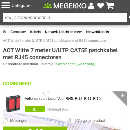
Categorie
Computer
Kabels
Netwerk-kabels en meer
Netwerkkabels
ACT Witte 7 meter U/UTP CAT5E patchkabel met RJ45 connectoren
ACT Witte 7 meter U/UTP CAT5E patchkabel
met RJ45 connectoren
Uit voorraad leverbaar. Levertijd:
3 werkdagen (woensdag)
COMBINEER
✛
Velleman Lan-tester Voor Rj45. Rj12. Rj11. Rj10
8,-
Normaal 9,95
Meldingen
Vergelijk product
0 artikelen geselecteerd