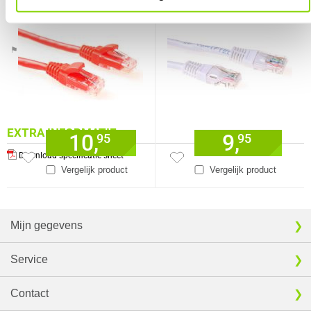
RJ45 connectoren
Verkrijgbaar sinds
Juni 2016
⚑ Fout melden
EXTRA INFORMATIE
10,
9,
95
95
Download specificatie sheet
Vergelijk product
Vergelijk product
Mijn gegevens
Service
Contact