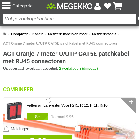
Categorie
Computer
Kabels
Netwerk-kabels en meer
Netwerkkabels
ACT Oranje 7 meter U/UTP CAT5E patchkabel met RJ45 connectoren
ACT Oranje 7 meter U/UTP CAT5E patchkabel
met RJ45 connectoren
Uit voorraad leverbaar. Levertijd:
2 werkdagen (dinsdag)
COMBINEER
✛
Velleman Lan-tester Voor Rj45. Rj12. Rj11. Rj10
8,-
Normaal 9,95
Meldingen
Vergelijk product
0 artikelen geselecteerd