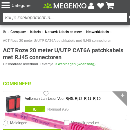
Categorie
Computer
Kabels
Netwerk-kabels en meer
Netwerkkabels
ACT Roze 20 meter U/UTP CAT6A patchkabels met RJ45 connectoren
ACT Roze 20 meter U/UTP CAT6A patchkabels
met RJ45 connectoren
Uit voorraad leverbaar. Levertijd:
3 werkdagen (woensdag)
COMBINEER
✛
Velleman Lan-tester Voor Rj45. Rj12. Rj11. Rj10
8,-
Normaal 9,95
Meldingen
Vergelijk product
0 artikelen geselecteerd