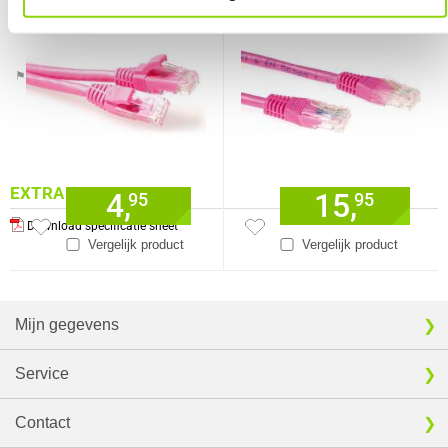
connectoren
Verkrijgbaar sinds
Juni 2016
⚑ Fout melden
EXTRA INFORMATIE
4,
15,
95
95
Download specificatie sheet
Vergelijk product
Vergelijk product
Mijn gegevens
Service
Contact