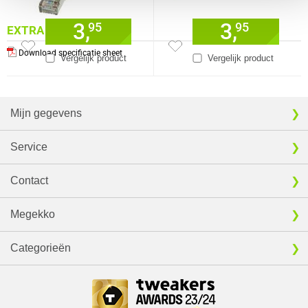
3,
3,
95
95
EXTRA INFORMATIE
Download specificatie sheet
Vergelijk product
Vergelijk product
Mijn gegevens
Service
Contact
Megekko
Categorieën