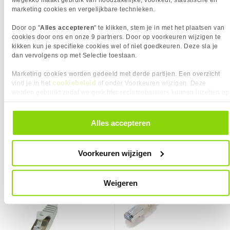
Kabel lengte
0.5 m
Garantie
60 maanden
marketing cookies en vergelijkbare technieken.
Kabelkleur
Grijs
Door op "
Alles accepteren
" te klikken, stem je in met het plaatsen van
Kabelmantel
LSZH
cookies door ons en onze 9 partners. Door op voorkeuren wijzigen te
Kleurnummer
Pantone Cool Grey 8C
kikken kun je specifieke cookies wel of niet goedkeuren. Deze sla je
dan vervolgens op met Selectie toestaan.
Max. werktemperatuur
60 C
Min. werktemperatuur
20 C
Marketing cookies worden gedeeld met derde partijen. Een overzicht
cookiebeleid
vind je in het
of onder Voorkeuren wijzigen. Deze
Steekcycli
750
3,
3,
95
95
KIES JE VARIANT
worden gebruikt zodat we gerichter reclamebanners kunnen inzetten op
PRODUCT INFORMATIE
Kabellengte:
0.50 m
andere websites. In onze cookievoorkeuren vind je een overzicht van
EAN
8716065177374
❮
Vergelijk product
Vergelijk product
alle cookies. Je kunt je gegeven toestemming altijd intrekken, dit doe je
door in de footer van onze website te klikken op ‘Cookievoorkeuren’
Vendorcode
FB2000
Alles accepteren
Kleur Product:
Grijs
onder het kopje ‘Mijn gegevens’.
LogiLink 0.5m Cat.5e SF/UTP -
Equip Cat.5e F/UTP 0.5m - [225417]
Artikelnr
147426
❮
[CP1022D]
Merk
ACT
Voorkeuren wijzigen
Garantie
60 maanden
Verkrijgbaar sinds
Juni 2016
Weigeren
⚑ Fout melden