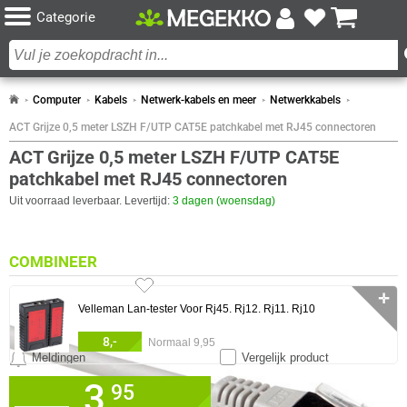
Categorie
Computer
Kabels
Netwerk-kabels en meer
Netwerkkabels
ACT Grijze 0,5 meter LSZH F/UTP CAT5E patchkabel met RJ45 connectoren
ACT Grijze 0,5 meter LSZH F/UTP CAT5E
patchkabel met RJ45 connectoren
Uit voorraad leverbaar. Levertijd:
3 dagen (woensdag)
COMBINEER
✛
Velleman Lan-tester Voor Rj45. Rj12. Rj11. Rj10
8,-
Normaal 9,95
Meldingen
Vergelijk product
3,
✓
0 artikelen geselecteerd
95
30 dagen bedenktermijn!