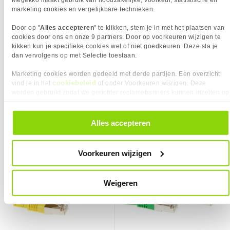
Kabel lengte
5 m
Garantie
60 maanden
marketing cookies en vergelijkbare technieken.
Kabelkleur
Grijs
Door op "
Alles accepteren
" te klikken, stem je in met het plaatsen van
Kabelmantel
LSZH
cookies door ons en onze 9 partners. Door op voorkeuren wijzigen te
Kleurnummer
Pantone Cool Grey 8C
kikken kun je specifieke cookies wel of niet goedkeuren. Deze sla je
dan vervolgens op met Selectie toestaan.
Max. werktemperatuur
60 C
Min. werktemperatuur
20 C
Marketing cookies worden gedeeld met derde partijen. Een overzicht
cookiebeleid
vind je in het
of onder Voorkeuren wijzigen. Deze
Steekcycli
750
7,
4,
95
95
KIES JE VARIANT
worden gebruikt zodat we gerichter reclamebanners kunnen inzetten op
PRODUCT INFORMATIE
Kabellengte:
5.00 m
andere websites. In onze cookievoorkeuren vind je een overzicht van
EAN
8716065177411
❮
Vergelijk product
Vergelijk product
alle cookies. Je kunt je gegeven toestemming altijd intrekken, dit doe je
door in de footer van onze website te klikken op ‘Cookievoorkeuren’
Vendorcode
FB2005
Alles accepteren
Kleur Product:
Grijs
onder het kopje ‘Mijn gegevens’.
ACT Gele 5 meter LSZH F/UTP CAT5E
ACT Groene 5 meter LSZH F/UTP
Artikelnr
147434
❮
patchkabel met RJ45 connectoren
CAT5E patchkabel met RJ45
Merk
ACT
connectoren
Voorkeuren wijzigen
Garantie
60 maanden
Verkrijgbaar sinds
Juni 2016
Weigeren
⚑ Fout melden