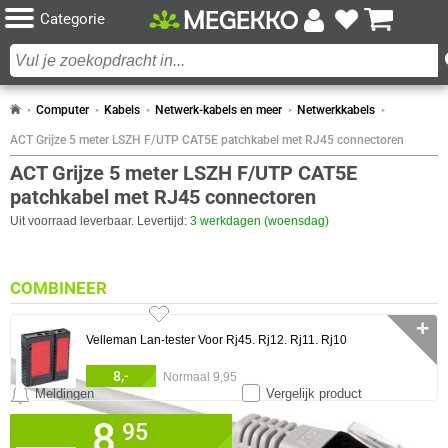
Categorie
Computer
Kabels
Netwerk-kabels en meer
Netwerkkabels
ACT Grijze 5 meter LSZH F/UTP CAT5E patchkabel met RJ45 connectoren
ACT Grijze 5 meter LSZH F/UTP CAT5E
patchkabel met RJ45 connectoren
Uit voorraad leverbaar. Levertijd:
3 werkdagen (woensdag)
COMBINEER
✛
Velleman Lan-tester Voor Rj45. Rj12. Rj11. Rj10
8,-
Normaal 9,95
Meldingen
Vergelijk product
8,
✓
0 artikelen geselecteerd
95
30 dagen bedenktermijn!