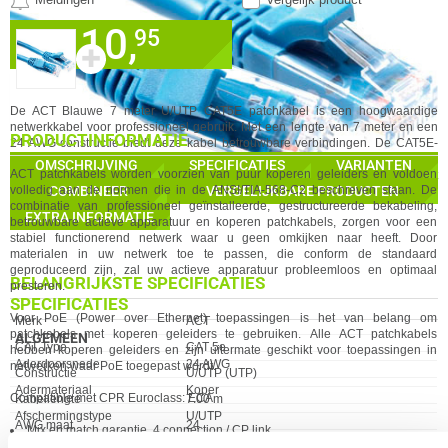
0 artikelen geselecteerd
10,
✓
95
30 dagen bedenktermijn!
✚
✓
60 maanden garantie!
✓
Achteraf betalen!
%
STAFFELKORTING MOGELIJK
De ACT Blauwe 7 meter U/UTP CAT5E patchkabel is een hoogwaardige
GA NAAR
netwerkkabel voor professioneel gebruik. Met een lengte van 7 meter en een
PRODUCTINFORMATIE
24 AWG-constructie biedt deze kabel betrouwbare verbindingen. De CAT5E-
IN WINKELMAND
classificatie garandeert snelle data-overdracht tot 1000 Mbps. De blauwe kleur
OMSCHRIJVING
SPECIFICATIES
VARIANTEN
ACT
patchkabels worden voorzien van puur koperen geleiders en voldoen
maakt de kabel gemakkelijk herkenbaar. Deze patchkabel is geschikt voor het
volledig aan de normen die in de ANSI/TIA-568-C2 beschreven staan. De
COMBINEER
VERGELIJKBARE PRODUCTEN
aansluiten van diverse netwerkapparaten, zoals routers, switches en
combinatie van professioneel geïnstalleerde, gestructureerde bekabeling,
computers.
EXTRA INFORMATIE
betrouwbare
act
ieve apparatuur en koperen patchkabels, zorgen voor een
stabiel functionerend netwerk waar u geen omkijken naar heeft. Door
materialen in uw netwerk toe te passen, die conform de standaard
geproduceerd zijn, zal uw
act
ieve apparatuur probleemloos en optimaal
BELANGRIJKSTE SPECIFICATIES
presteren.
SPECIFICATIES
Voor PoE (Power over Ethernet) toepassingen is het van belang om
Eigenschap
Waarde
Merk
ACT
patchkabels met koperen geleiders te gebruiken. Alle
ACT
patchkabels
ALGEMEEN
CAT Type
CAT 5e
hebben koperen geleiders en zijn uitermate geschikt voor toepassingen in
Eigenschap
Waarde
Aderdoorsnede
24 AWG
netwerken waar PoE toegepast wordt.
Constructie
U/UTP (UTP)
Adermateriaal
Koper
Compatible met CPR Euroclass: ECA
Kabellengte
7.00 m
Afschermingstype
U/UTP
AWG maat
24
Mix en match garantie, 4 connection / CP link
Bandbreedte
100 MHz
Volledig koperen 24AWG geleiders en 50µ vergulde RJ-45 cont
act
en.