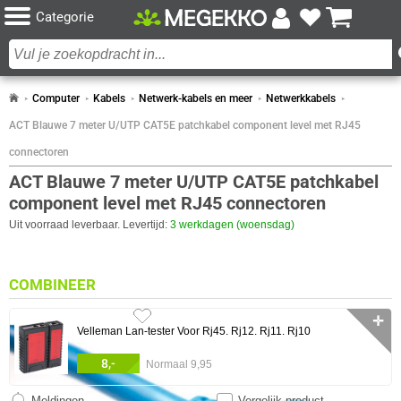
Categorie
Computer
Kabels
Netwerk-kabels en meer
Netwerkkabels
ACT Blauwe 7 meter U/UTP CAT5E patchkabel component level met RJ45
connectoren
ACT Blauwe 7 meter U/UTP CAT5E patchkabel
component level met RJ45 connectoren
Uit voorraad leverbaar. Levertijd:
3 werkdagen (woensdag)
COMBINEER
✛
Velleman Lan-tester Voor Rj45. Rj12. Rj11. Rj10
8,-
Normaal 9,95
Meldingen
Vergelijk product