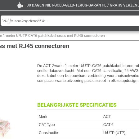
30 DAGEN NIET-GOED-GELD-TERUG-GARANTIE / GRATIS VERZENDE
e 1 meter U/UTP CAT6 patchkabel cross met RJ45 connectoren
ss met RJ45 connectoren
De ACT Zwarte 1 meter U/UTP CAT6 patchkabel is een rob
snelle dataoverdracht. Met een CAT6-classificatie, 24 AW
deze kabel een betrouwbare verbinding voor thuisnetwerken
compacte zwarte uitvoering past discreet in elk setupdesign.
BELANGRIJKSTE SPECIFICATIES
Eigenschap
Waarde
Merk
ACT
CAT Type
CAT 6
Constructie
U/UTP (UTP)