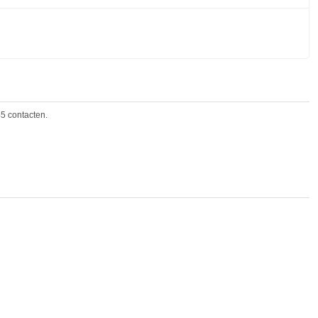
5 cont
act
en.