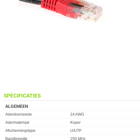
SPECIFICATIES
ALGEMEEN
Eigenschap
Waarde
Aderdoorsnede
24 AWG
Adermateriaal
Koper
Afschermingstype
U/UTP
Bandbreedte
250 MHz