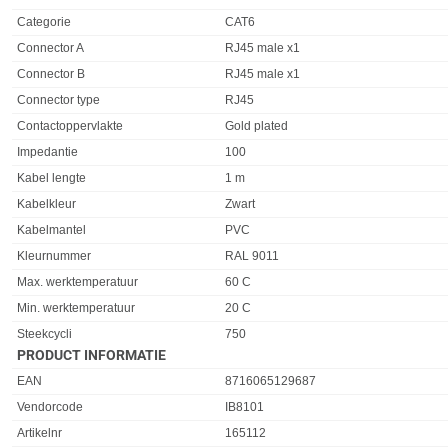
Categorie
CAT6
Connector A
RJ45 male x1
Connector B
RJ45 male x1
Connector type
RJ45
Contactoppervlakte
Gold plated
Impedantie
100
Kabel lengte
1 m
Kabelkleur
Zwart
Kabelmantel
PVC
Kleurnummer
RAL 9011
Max. werktemperatuur
60 C
Min. werktemperatuur
20 C
Steekcycli
750
PRODUCT INFORMATIE
EAN
8716065129687
Vendorcode
IB8101
Artikelnr
165112