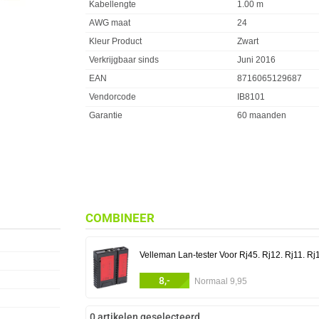
Kabellengte
1.00 m
AWG maat
24
Kleur Product
Zwart
Verkrijgbaar sinds
Juni 2016
EAN
8716065129687
Vendorcode
IB8101
Garantie
60 maanden
COMBINEER
Velleman Lan-tester Voor Rj45. Rj12. Rj11. Rj
8,-
Normaal 9,95
0 artikelen geselecteerd