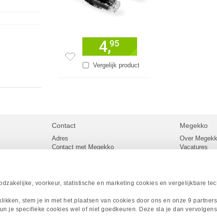
4,
95
Vergelijk product
Contact
Megekko
Adres
Over Megek
Contact met Megekko
Vacatures
Veelgestelde vragen
Megekko mail
lier
Klachtenprocedure
Algemene v
Openingstijden Megekko Shop
Levertijd en
Sitemap
zakelijke, voorkeur, statistische en marketing cookies en vergelijkbare te
Onze merke
Acties
 klikken, stem je in met het plaatsen van cookies door ons en onze 9 partner
Megekko A
un je specifieke cookies wel of niet goedkeuren. Deze sla je dan vervolgens
Megekko Spo