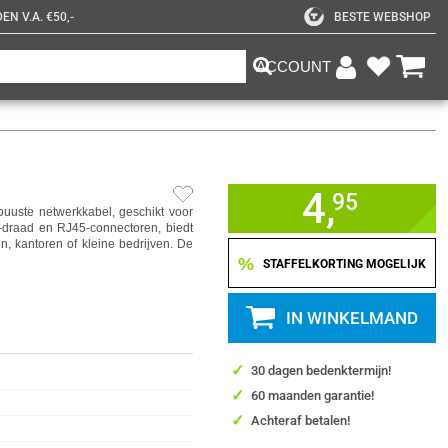
N V.A. €50,-
BESTE WEBSHOP
ACCOUNT
4,
95
uuste netwerkkabel, geschikt voor
G-draad en RJ45-connectoren, biedt
, kantoren of kleine bedrijven. De
%
STAFFELKORTING MOGELIJK
IN WINKELMAND
✓
30 dagen bedenktermijn!
✓
60 maanden garantie!
✓
Achteraf betalen!