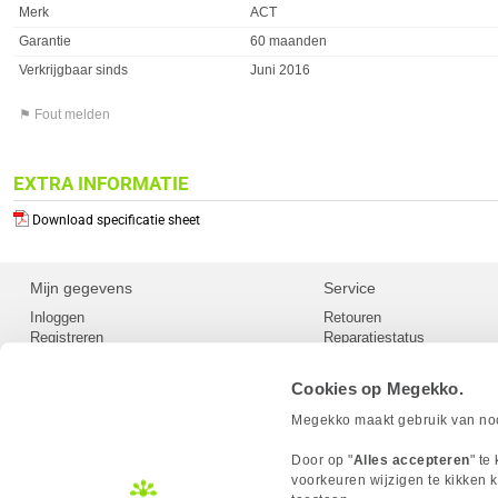
Merk
ACT
Garantie
60 maanden
Verkrijgbaar sinds
Juni 2016
⚑ Fout melden
EXTRA INFORMATIE
Download specificatie sheet
Mijn gegevens
Service
Inloggen
Retouren
Registreren
Reparatiestatus
Privacy
Servicepunt
Cookievoorkeuren
Europees Herroepingsformu
Cookies op Megekko.
Herroepingsrecht
Betaalmethoden
Megekko maakt gebruik van nood
Scrapers / Crawlers beleid
Megekko builds
Door op "
Alles accepteren
" te
Toegankelijkheid
voorkeuren wijzigen te kikken k