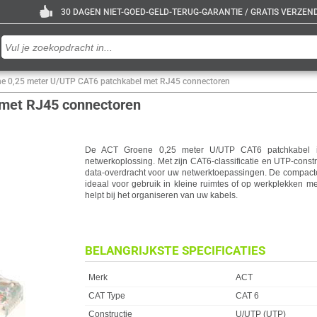
30 DAGEN NIET-GOED-GELD-TERUG-GARANTIE / GRATIS VERZENDE
e 0,25 meter U/UTP CAT6 patchkabel met RJ45 connectoren
 met RJ45 connectoren
De ACT Groene 0,25 meter U/UTP CAT6 patchkabel i
netwerkoplossing. Met zijn CAT6-classificatie en UTP-constr
data-overdracht voor uw netwerktoepassingen. De compact
ideaal voor gebruik in kleine ruimtes of op werkplekken m
helpt bij het organiseren van uw kabels.
BELANGRIJKSTE SPECIFICATIES
Eigenschap
Waarde
Merk
ACT
CAT Type
CAT 6
Constructie
U/UTP (UTP)