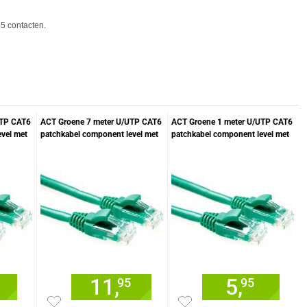
5 cont
act
en.
UTP CAT6
ACT Groene 7 meter U/UTP CAT6
ACT Groene 1 meter U/UTP CAT6
vel met
patchkabel component level met
patchkabel component level met
RJ45 connectoren
RJ45 connectoren
11,
5,
95
95