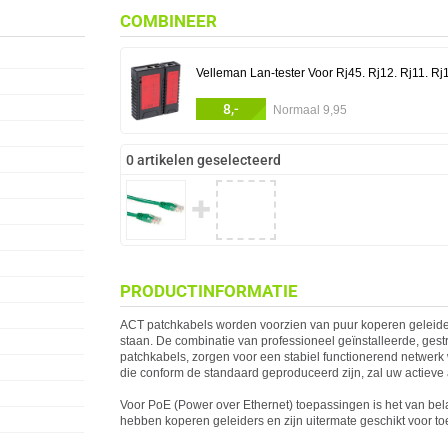
COMBINEER
Velleman Lan-tester Voor Rj45. Rj12. Rj11. Rj
8,-
Normaal 9,95
0 artikelen geselecteerd
✚
PRODUCTINFORMATIE
ACT
patchkabels worden voorzien van puur koperen geleide
staan. De combinatie van professioneel geïnstalleerde, ges
patchkabels, zorgen voor een stabiel functionerend netwerk 
die conform de standaard geproduceerd zijn, zal uw
act
ieve
Voor PoE (Power over Ethernet) toepassingen is het van bel
hebben koperen geleiders en zijn uitermate geschikt voor t