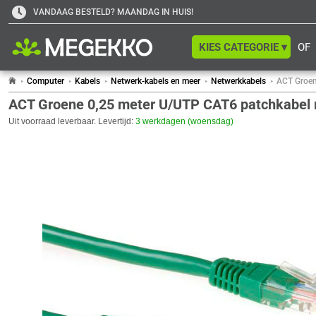
VANDAAG BESTELD? MAANDAG IN HUIS!
KIES CATEGORIE ▾
OF
Computer
Kabels
Netwerk-kabels en meer
Netwerkkabels
ACT Groen
ACT Groene 0,25 meter U/UTP CAT6 patchkabel
Uit voorraad leverbaar. Levertijd:
3 werkdagen (woensdag)