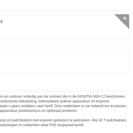
✛
10
rs en voldoen volledig aan de normen die in de ANSI/TIA-568-C2 beschreven
tructureerde bekabeling, betrouwbare
act
ieve apparatuur en koperen
waar u geen omkijken naar heeft. Door materialen in uw netwerk toe te passen,
 apparatuur probleemloos en optimaal presteren.
ang om patchkabels met koperen geleiders te gebruiken. Alle
ACT
patchkabels
oepassingen in netwerken waar PoE toegepast wordt.