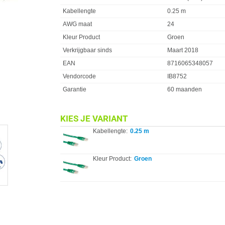
Kabellengte
0.25 m
AWG maat
24
Kleur Product
Groen
Verkrijgbaar sinds
Maart 2018
EAN
8716065348057
Vendorcode
IB8752
Garantie
60 maanden
KIES JE VARIANT
Kabellengte:
0.25 m
Kleur Product:
Groen