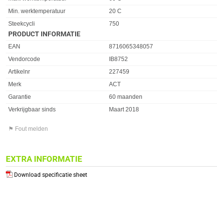
Min. werktemperatuur
20 C
Steekcycli
750
PRODUCT INFORMATIE
EAN
8716065348057
Vendorcode
IB8752
Artikelnr
227459
Merk
ACT
Garantie
60 maanden
Verkrijgbaar sinds
Maart 2018
⚑ Fout melden
EXTRA INFORMATIE
Download specificatie sheet