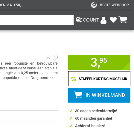
N V.A. €50,-
BESTE WEBSHOP
ACCOUNT
3,
1x
95
s een robuuste en betrouwbare
uctie biedt deze kabel een stabiele
e lengte van 0,25 meter maakt hem
et beperkte ruimte. De groene kleur
%
STAFFELKORTING MOGELIJK
IN WINKELMAND
✓
30 dagen bedenktermijn!
✓
60 maanden garantie!
✓
Achteraf betalen!