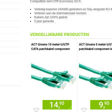
Compatible met CPR Euroclass: ECA
Volledig koperen 24AWG geleiders en 50µ vergulde RJ-4
Voldoen aan de internationale normen
Kabels zijn 100% getest.
5 jaar garantie.
VERGELIJKBARE PRODUCTEN
ACT Groene 10 meter U/UTP
ACT Groene 5 meter U/
CAT6 patchkabel component
patchkabel component le
level met RJ45 connectoren
RJ45 connectoren
14,
9,
95
95