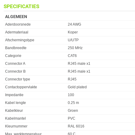
SPECIFICATIES
ALGEMEEN
Eigenschap
Waarde
Aderdoorsnede
24 AWG
Adermateriaal
Koper
Afschermingstype
U/UTP
Bandbreedte
250 MHz
Categorie
CAT6
Connector A
RJ45 male x1
Connector B
RJ45 male x1
Connector type
RJ45
Contactoppervlakte
Gold plated
Impedantie
100
Kabel lengte
0.25 m
Kabelkleur
Groen
Kabelmantel
PVC
Kleurnummer
RAL 6016
Max. werktemperatuur
60 C