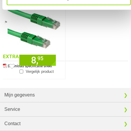
connectoren
Verkrijgbaar sinds
Juni 2016
⚑ Fout melden
EXTRA INFORMATIE
8,
95
Download specificatie sheet
Vergelijk product
Mijn gegevens
Service
Contact