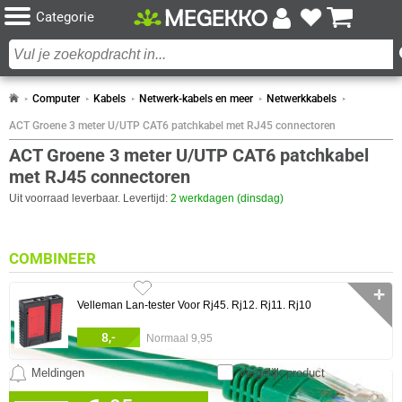
Categorie
Computer
Kabels
Netwerk-kabels en meer
Netwerkkabels
ACT Groene 3 meter U/UTP CAT6 patchkabel met RJ45 connectoren
ACT Groene 3 meter U/UTP CAT6 patchkabel
met RJ45 connectoren
Uit voorraad leverbaar. Levertijd:
2 werkdagen (dinsdag)
COMBINEER
✛
Velleman Lan-tester Voor Rj45. Rj12. Rj11. Rj10
8,-
Normaal 9,95
Meldingen
Vergelijk product
0 artikelen geselecteerd