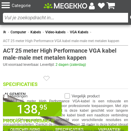
Categorie
Computer
Kabels
Video-kabels
VGA Kabels
ACT 25 meter High Performance VGA kabel male-male met metalen kappen
ACT 25 meter High Performance VGA kabel
male-male met metalen kappen
Uit voorraad leverbaar. Levertijd:
2 dagen (zaterdag)
SPECIFICATIES
ALGEMEEN
Meldingen
Vergelijk product
De ACT 25 meter High Performance VGA-kabel is een robuuste en
Eigenschap
Waarde
Aderdoorsnede
28 AWG
138,
✓
95
30 dagen bedenktermijn!
betrouwbare verbindingsoplossing voor professionele toepassingen. Met zijn
Adermateriaal
Koper
metalen kappen en hoge kwaliteit is deze kabel geschikt voor langere
✓
60 maanden garantie!
afstanden zonder kwaliteitsverlies. De kabel biedt een naadloze verbinding
Afschermingstype
Aluminium Mylar, 85 vlecht
GA NAAR
✓
tussen VGA-apparaten en is geschikt voor verschillende resoluties en
PRODUCTINFORMATIE
Achteraf betalen!
signaalintensiteiten. Dankzij de lange lengte van 25 meter is deze kabel ideaal
Connector A
VGA HD Dsub 15pin male x1
IN WINKELMAND
voor kantoren, presentatieruimtes en andere omgevingen waar een extra
OMSCHRIJVING
SPECIFICATIES
VARIANTEN
RF-Block afgeschermde kap zodat geen ferrietkernen meer benodigd zijn.