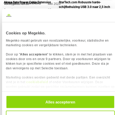
Akasa Sata Power Cable Extension
StarTech.com Robuuste harde-
GEWICHT EN OMVANG
Verkrijgbaar sinds
Mei 2022
schijfbehuizing USB 3.0 naar 2,5 inch
Eigenschap
Waarde
Breedte
35 mm
EAN
65030894975
SATA 6 Gbps HDD of SDD UASP
Diepte
106 mm
Vendorcode
M2-USB-C-NVME-SATA
Gewicht
52 g
Garantie
24 maanden
Hoogte
14 mm
Cookies op Megekko.
INHOUD VAN DE VERPAKKING
Megekko maakt gebruik van noodzakelijke, voorkeur, statistische en
Eigenschap
Waarde
Gebruikershandleiding
✓︎
marketing cookies en vergelijkbare technieken.
Meegeleverde kabels
USB-C
KENMERKEN
Door op "
Alles accepteren
" te klikken, stem je in met het plaatsen van
cookies door ons en onze 9 partners. Door op voorkeuren wijzigen te
Eigenschap
Waarde
Snoerlengte
0,3 m
5,
48,
95
95
kikken kun je specifieke cookies wel of niet goedkeuren. Deze sla je
OPSLAGMEDIA
dan vervolgens op met Selectie toestaan.
Eigenschap
Waarde
Aantal M.2 ondersteund
1 x
ICY BOX IB-170SK-B 3.5 Trayless
Marketing cookies worden gedeeld met derde partijen. Een overzicht
Mobile Rack 3,5"SATA
Aantal storage drives
0
cookiebeleid
vind je in het
of onder Voorkeuren wijzigen. Deze
geïnstalleerd
worden gebruikt zodat we gerichter reclamebanners kunnen inzetten op
andere websites. In onze cookievoorkeuren vind je een overzicht van
Ondersteunde lengtes van
30, 42, 60, 80 mm
alle cookies. Je kunt je gegeven toestemming altijd intrekken, dit doe je
opslagschijven
door in de footer van onze website te klikken op ‘Cookievoorkeuren’
Alles accepteren
onder het kopje ‘Mijn gegevens’.
M.2 Interface
SATA
Opslag schijfgrootte
M.2