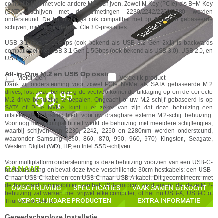
compatibiliteit met vele andere M.2 schijven. Zowel M-Key (PCIe) als B+M-Key
(SATA) schijven met de afmetingen 2230/2242/2260/2280 worden
ondersteund. De behuizing is ook compatibel met op PCIe 4.0 gebaseerde
schijven, met verminderde PCIe 3.0-prestaties.
USB 3.1 Gen 2 10Gbps (ook bekend als USB 3.2 Gen 2x1) is backwards
compatiebel met USB 3.1 Gen 1 5Gbps (ook bekend als USB 3.0), USB 2.0, en
USB 1.1.
All-in-One M.2 en USB Oplossing
Meldingen
Vergelijk product
Dank zij ondersteuning voor zowel PCIe NVMe als SATA gebaseerde M.2
69,
drives, lost deze behuizing de veelvoorkomende uitdaging op om de correcte
✓
95
30 dagen bedenktermijn!
M.2 drive behuizing te bepalen. Ongeacht of uw M.2-schijf gebaseerd is op
✓
24 maanden garantie!
SATA of PCIe NVMe, kunt u er zeker van zijn dat deze behuizing een
uitstekende oplossing biedt voor uw draagbare externe M.2-schijf behuizing.
✓
Achteraf betalen!
Voor nog meer compatibiliteit werkt de behuizing met meerdere schijflengtes,
IN WINKELMAND
waarbij schijven van 2230, 2242, 2260 en 2280mm worden ondersteund,
waaronder Samsung (850, 860, 870, 950, 960, 970) Kingston, Seagate,
Western Digital (WD), HP, en Intel SSD-schijven.
Voor multiplatform ondersteuning is deze behuizing voorzien van een USB-C-
GA NAAR
hostaansluiting en bevat deze twee verschillende 30cm hostkabels: een USB-
C naar USB-C kabel en een USB-C naar USB-A kabel. Dit gecombineerd met
de backward compatibiliteit van het USB-protocol, zorgt ervoor dat deze M.2-
OMSCHRIJVING
SPECIFICATIES
VAAK SAMEN GEKOCHT
behuizing zal werken met vrijwel elke computer, of het nu USB-A, USB-C of
❮
❯
VERGELIJKBARE PRODUCTEN
EXTRA INFORMATIE
Thunderbolt 3/4 is.
Gereedschaploze Installatie