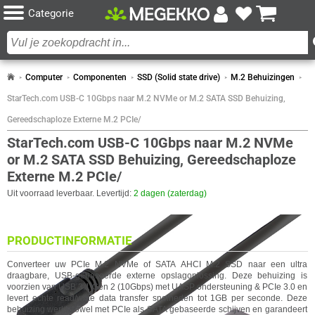
Categorie
Computer
Componenten
SSD (Solid state drive)
M.2 Behuizingen
StarTech.com USB-C 10Gbps naar M.2 NVMe or M.2 SATA SSD Behuizing,
Gereedschaploze Externe M.2 PCIe/
StarTech.com USB-C 10Gbps naar M.2 NVMe
or M.2 SATA SSD Behuizing, Gereedschaploze
Externe M.2 PCIe/
Uit voorraad leverbaar. Levertijd:
2 dagen (zaterdag)
PRODUCTINFORMATIE
Converteer uw PCIe M.2 NVMe of SATA AHCI M.2 SSD naar een ultra
draagbare, USB-gebaseerde externe opslagoplossing. Deze behuizing is
voorzien van USB 3.1 Gen 2 (10Gbps) met UASP ondersteuning & PCIe 3.0 en
levert echte read/write data transfer snelheden tot 1GB per seconde. Deze
behuizing werkt zowel met PCIe als SATA gebaseerde schijven en garandeert