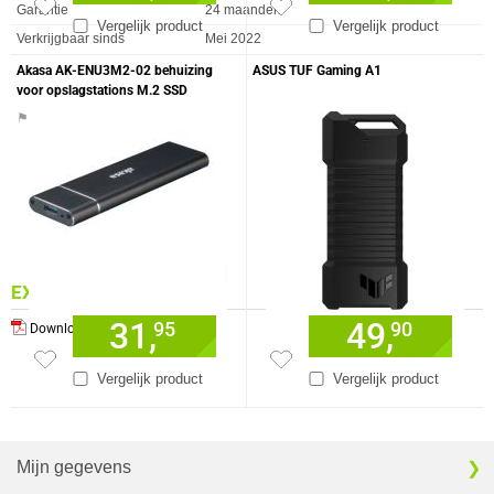
Garantie
24 maanden
Vergelijk product
Vergelijk product
Verkrijgbaar sinds
Mei 2022
Akasa AK-ENU3M2-02 behuizing
ASUS TUF Gaming A1
voor opslagstations M.2 SSD
enclosure Zwart
⚑ Fout melden
EXTRA INFORMATIE
31,
49,
95
90
Download specificatie sheet
Vergelijk product
Vergelijk product
Mijn gegevens