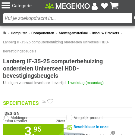
Categorie
Computer
Componenten
Montagemateriaal
Inbouw Brackets
Lanberg IF-35-25 computerbehuizing onderdelen Universeel HDD-
bevestigingsbeugels
Lanberg IF-35-25 computerbehuizing
onderdelen Universeel HDD-
bevestigingsbeugels
Uit eigen voorraad leverbaar. Levertijd:
1 werkdag (maandag)
1x
SPECIFICATIES
DESIGN
Meldingen
Vergelijk product
Eigenschap
Waarde
Kleur Product
Zilver
3,
Beschikbaar in onze
95
Materiaal
Metaal
Megekko Shop Breda