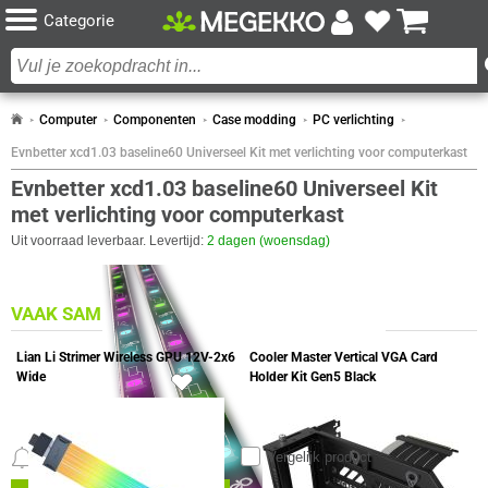
Categorie
Computer
Componenten
Case modding
PC verlichting
Evnbetter xcd1.03 baseline60 Universeel Kit met verlichting voor computerkast
Evnbetter xcd1.03 baseline60 Universeel Kit
met verlichting voor computerkast
Uit voorraad leverbaar. Levertijd:
2 dagen (woensdag)
VAAK SAMEN GEKOCHT MET
Lian Li Strimer Wireless GPU 12V-2x6
Cooler Master Vertical VGA Card
Wide
Holder Kit Gen5 Black
3x
Meldingen
Vergelijk product