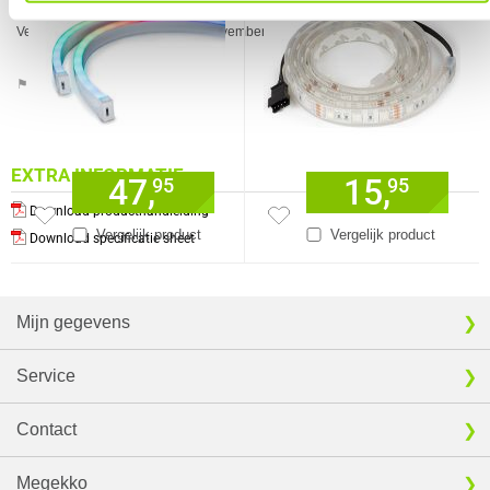
Garantie
24 maanden
Verkrijgbaar sinds
November 2019
⚑ Fout melden
EXTRA INFORMATIE
47,
15,
95
95
Download producthandleiding
Vergelijk product
Vergelijk product
Download specificatie sheet
Mijn gegevens
Service
Contact
Megekko