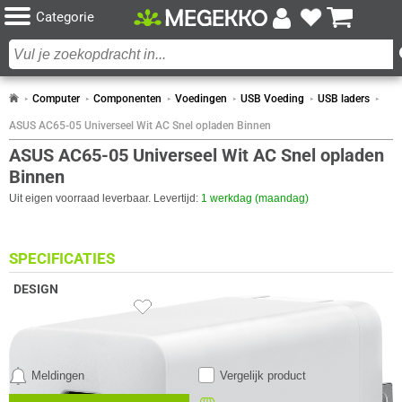
Categorie
Computer
Componenten
Voedingen
USB Voeding
USB laders
ASUS AC65-05 Universeel Wit AC Snel opladen Binnen
ASUS AC65-05 Universeel Wit AC Snel opladen
Binnen
Uit eigen voorraad leverbaar. Levertijd:
1 werkdag (maandag)
SPECIFICATIES
DESIGN
Eigenschap
Waarde
Aantal gelijktijdig verbonden
2
apparaten (max)
Kleur Product
Wit
Meldingen
Vergelijk product
ENERGIE
Eigenschap
Waarde
Output
1.5, 3.25 A