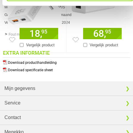
Merk
ASUS
Garantie
24 maanden
Verkrijgbaar sinds
Juli 2024
18,
68,
95
95
⚑ Fout melden
Vergelijk product
Vergelijk product
EXTRA INFORMATIE
Download producthandleiding
Download specificatie sheet
Mijn gegevens
Service
Contact
Megekko